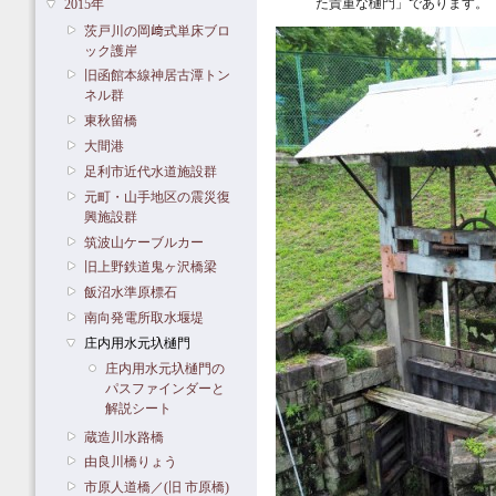
た貴重な樋門」であります。
2015年
茨戸川の岡﨑式単床ブロ
ック護岸
旧函館本線神居古潭トン
ネル群
東秋留橋
大間港
足利市近代水道施設群
元町・山手地区の震災復
興施設群
筑波山ケーブルカー
旧上野鉄道鬼ヶ沢橋梁
飯沼水準原標石
南向発電所取水堰堤
庄内用水元圦樋門
庄内用水元圦樋門の
パスファインダーと
解説シート
蔵造川水路橋
由良川橋りょう
市原人道橋／(旧 市原橋)