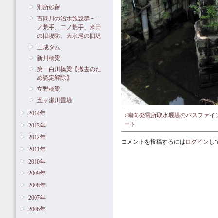
別所砂留
百間川の治水施設群－一
ノ荒手、二ノ荒手、米田
の旧堤防、大水尾の旧堤
三成ダム
新川橋梁
第一白川橋梁【撤去のた
め認定解除】
立野橋梁
五ヶ瀬川畳堤
2014年
‹ 南向発電所取水堰堤のパスファイ
ート
2013年
2012年
コメントを投稿するには
ログイン
し
2011年
2010年
2009年
2008年
2007年
2006年