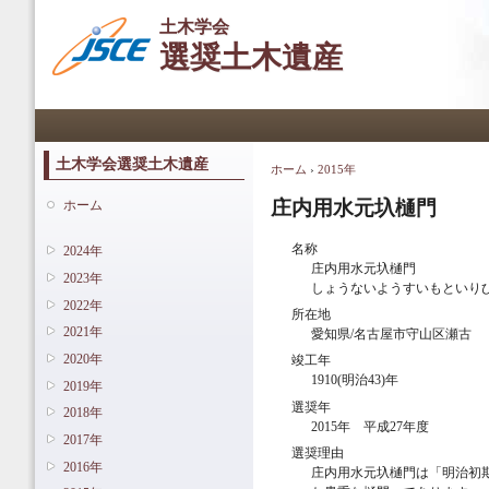
メ
土木学会
イ
選奨土木遺産
ン
コ
ン
メインメニュー
テ
ン
ツ
土木学会選奨土木遺産
ホーム
›
2015年
現在地
に
移
庄内用水元圦樋門
ホーム
動
名称
2024年
庄内用水元圦樋門
2023年
しょうないようすいもといり
2022年
所在地
2021年
愛知県/名古屋市守山区瀬古
2020年
竣工年
1910(明治43)年
2019年
選奨年
2018年
2015年 平成27年度
2017年
選奨理由
2016年
庄内用水元圦樋門は「明治初