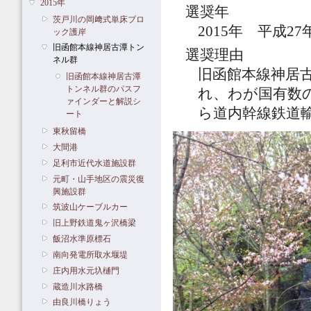
2015年
選奨年
茨戸川の岡﨑式単床ブロ
2015年 平成27
ック護岸
旧函館本線神居古潭トン
選奨理由
ネル群
旧函館本線神居
旧函館本線神居古潭
トンネル群のパスフ
れ、わが国有数
ァインダーと解説シ
ら道内幹線鉄道
ート
東秋留橋
大間港
足利市近代水道施設群
元町・山手地区の震災復
興施設群
筑波山ケーブルカー
旧上野鉄道鬼ヶ沢橋梁
飯沼水準原標石
南向発電所取水堰堤
庄内用水元圦樋門
蔵造川水路橋
由良川橋りょう