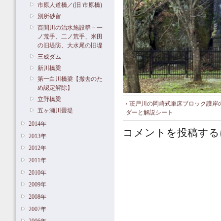
市原人道橋／(旧 市原橋)
別所砂留
百間川の治水施設群－一
ノ荒手、二ノ荒手、米田
の旧堤防、大水尾の旧堤
三成ダム
新川橋梁
第一白川橋梁【撤去のた
め認定解除】
立野橋梁
‹ 茨戸川の岡崎式単床ブロック護岸
五ヶ瀬川畳堤
ダーと解説シート
2014年
コメントを投稿する
2013年
2012年
2011年
2010年
2009年
2008年
2007年