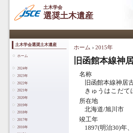
メ
土木学会
イ
選奨土木遺産
ン
コ
ン
メインメニュー
テ
ン
ツ
土木学会選奨土木遺産
ホーム
›
2015年
現在地
に
移
ホーム
旧函館本線神
動
2024年
名称
2023年
旧函館本線神居
2022年
きゅうはこだて
2021年
2020年
所在地
2019年
北海道/旭川市
2018年
竣工年
2017年
1897(明治30)年、
2016年