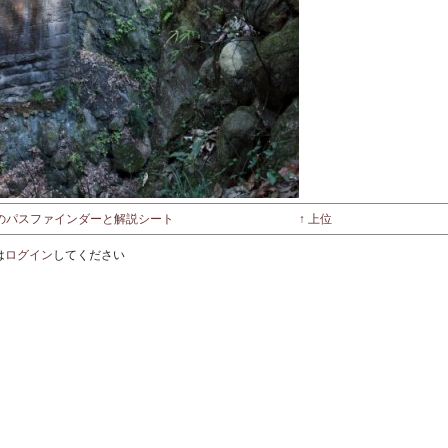
ーのパスファインダーと解説シート
↑ 上位
は
ログイン
してください