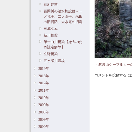
別所砂留
百間川の治水施設群－一
ノ荒手、二ノ荒手、米田
の旧堤防、大水尾の旧堤
三成ダム
新川橋梁
第一白川橋梁【撤去のた
め認定解除】
立野橋梁
五ヶ瀬川畳堤
‹ 筑波山ケーブルカ
2014年
コメントを投稿するに
2013年
2012年
2011年
2010年
2009年
2008年
2007年
2006年