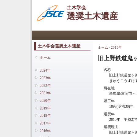
土木学会
選奨土木遺産
メインメニュー
土木学会選奨土木遺産
ホーム
›
2015年
現在地
旧上野鉄道鬼
ホーム
名称
2024年
旧上野鉄道鬼ヶ
2023年
きゅうこうずけ
2022年
所在地
2021年
群馬県/富岡市～
2020年
竣工年
1897(明治30)年
2019年
選奨年
2018年
2015年 平成27
2017年
選奨理由
2016年
旧上野鉄道鬼ヶ