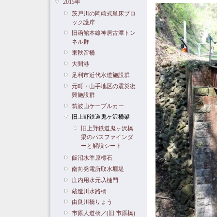
2015年
茨戸川の岡﨑式単床ブロ
ック護岸
旧函館本線神居古潭トン
ネル群
東秋留橋
大間港
足利市近代水道施設群
元町・山手地区の震災復
興施設群
筑波山ケーブルカー
旧上野鉄道鬼ヶ沢橋梁
旧上野鉄道鬼ヶ沢橋
梁のパスファインダ
ーと解説シート
飯沼水準原標石
南向発電所取水堰堤
庄内用水元圦樋門
蔵造川水路橋
由良川橋りょう
市原人道橋／(旧 市原橋)