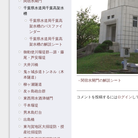
関宿水閘門
千葉県水道局千葉高架水
槽
千葉県水道局千葉高
架水槽のパスファイ
ンダー
千葉県水道局千葉高
架水槽の解説シート
御勅使川堰堤群―源・藤
尾・芦安堰堤
大井川橋
鬼ヶ城歩道トンネル（木
本隧道）
‹ 関宿水閘門の解説シート
柳ヶ瀬隧道
友ヶ島砲台群
コメントを投稿するには
ログイン
し
東西用水酒津樋門
千本堰堤
男木島灯台
出島橋
東与賀地区大搦堤防・授
産社搦堤防