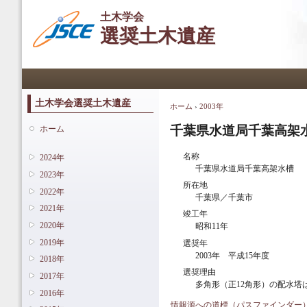
メ
土木学会
イ
選奨土木遺産
ン
コ
ン
メインメニュー
テ
ン
ツ
土木学会選奨土木遺産
ホーム
›
2003年
現在地
に
移
千葉県水道局千葉高架
ホーム
動
名称
2024年
千葉県水道局千葉高架水槽
2023年
所在地
2022年
千葉県／千葉市
2021年
竣工年
2020年
昭和11年
2019年
選奨年
2003年 平成15年度
2018年
選奨理由
2017年
多角形（正12角形）の配水
2016年
情報源への道標（パスファインダー