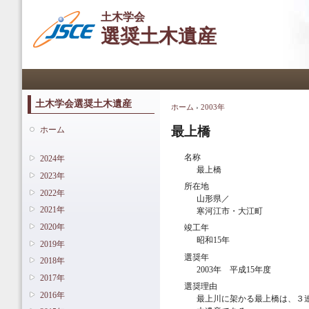
メ
土木学会
イ
選奨土木遺産
ン
コ
ン
メインメニュー
テ
ン
ツ
土木学会選奨土木遺産
ホーム
›
2003年
現在地
に
移
最上橋
ホーム
動
名称
2024年
最上橋
2023年
所在地
2022年
山形県／
2021年
寒河江市・大江町
2020年
竣工年
昭和15年
2019年
選奨年
2018年
2003年 平成15年度
2017年
選奨理由
2016年
最上川に架かる最上橋は、３