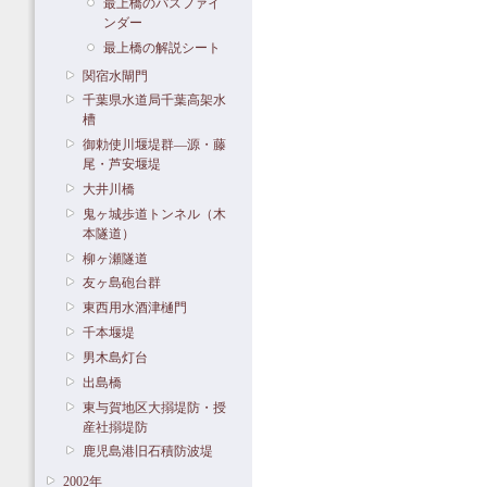
最上橋のパスファイ
ンダー
最上橋の解説シート
関宿水閘門
千葉県水道局千葉高架水
槽
御勅使川堰堤群―源・藤
尾・芦安堰堤
大井川橋
鬼ヶ城歩道トンネル（木
本隧道）
柳ヶ瀬隧道
友ヶ島砲台群
東西用水酒津樋門
千本堰堤
男木島灯台
出島橋
東与賀地区大搦堤防・授
産社搦堤防
鹿児島港旧石積防波堤
2002年