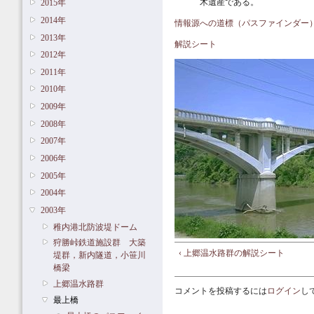
木遺産である。
2015年
2014年
情報源への道標（パスファインダー
2013年
解説シート
2012年
2011年
2010年
2009年
2008年
2007年
2006年
2005年
2004年
2003年
稚内港北防波堤ドーム
狩勝峠鉄道施設群 大築
‹ 上郷温水路群の解説シート
堤群，新内隧道，小笹川
橋梁
上郷温水路群
コメントを投稿するには
ログイン
し
最上橋