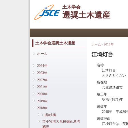
土木学会
選奨土木遺産
メインメニュー
土木学会選奨土木遺産
ホーム
›
2018年
現在地
江埼灯台
ホーム
名称
2024年
江埼灯台
2023年
えさきとうだい
2022年
所在地
2021年
兵庫県淡路市
2020年
竣工年
明治4(1871)年
2019年
選奨年
2018年
2018年 平成30
山線鉄橋
選奨理由
苫小牧港大規模掘込港湾
江埼灯台は、英
施設