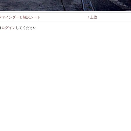
スファインダーと解説シート
↑ 上位
は
ログイン
してください