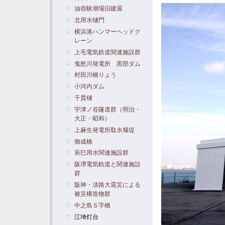
油壺験潮場旧建屋
北用水樋門
横浜港ハンマーヘッドク
レーン
上毛電気鉄道関連施設群
鬼怒川発電所 黒部ダム
村田川橋りょう
小河内ダム
千貫樋
宇津ノ谷隧道群（明治・
大正・昭和）
上麻生発電所取水堰堤
御成橋
辰巳用水関連施設群
阪堺電気軌道と関連施設
群
阪神・淡路大震災による
被災構造物群
中之島Ｓ字橋
江埼灯台