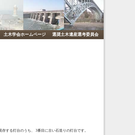
土木学会ホームページ
選奨土木遺産選考委員会
存する灯台のうち、 3番目に古い石造りの灯台です。