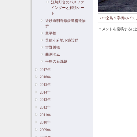
江埼灯台のパスファ
インダーと解説シー
ト
‹ 中之島Ｓ字橋のパ
近鉄道明寺線鉄道構造物
群
コメントを投稿するに
業平橋
呉鎮守府地下施設群
吉野川橋
曲渕ダム
平熊の石洗越
2017年
2016年
2015年
2014年
2013年
2012年
2011年
2010年
2009年