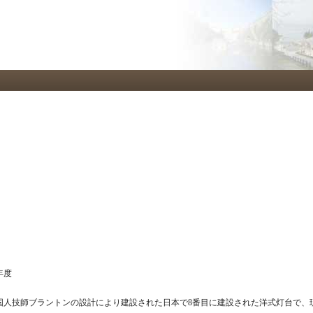
メ
イ
ン
コ
ン
テ
ン
ツ
に
移
動
年度
国人技師ブラントンの設計により建設された日本で8番目に建設された洋式灯台で、現