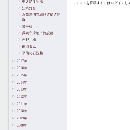
中之島Ｓ字橋
コメントを投稿するには
ログイン
し
江埼灯台
近鉄道明寺線鉄道構造物
群
業平橋
呉鎮守府地下施設群
吉野川橋
曲渕ダム
平熊の石洗越
2017年
2016年
2015年
2014年
2013年
2012年
2011年
2010年
2009年
2008年