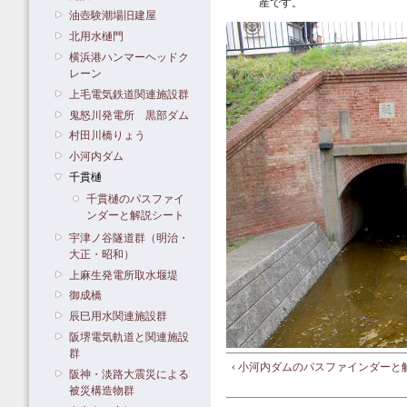
産です。
油壺験潮場旧建屋
北用水樋門
横浜港ハンマーヘッドク
レーン
上毛電気鉄道関連施設群
鬼怒川発電所 黒部ダム
村田川橋りょう
小河内ダム
千貫樋
千貫樋のパスファイ
ンダーと解説シート
宇津ノ谷隧道群（明治・
大正・昭和）
上麻生発電所取水堰堤
御成橋
辰巳用水関連施設群
阪堺電気軌道と関連施設
群
‹ 小河内ダムのパスファインダーと
阪神・淡路大震災による
被災構造物群