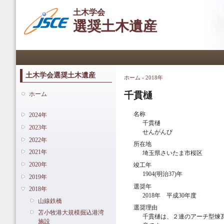
メ
土木学会
イ
選奨土木遺産
ン
コ
ン
メインメニュー
テ
ン
ツ
土木学会選奨土木遺産
ホーム
›
2018年
現在地
に
移
千貫樋
ホーム
動
名称
2024年
千貫樋
2023年
せんがんぴ
2022年
所在地
2021年
埼玉県さいたま市桜区
2020年
竣工年
1904(明治37)年
2019年
選奨年
2018年
2018年 平成30年度
山線鉄橋
選奨理由
苫小牧港大規模掘込港湾
千貫樋は、２連のアーチ型煉
施設