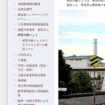
村田川橋りょうは、明治45年
油壺験潮場旧建屋
架設した、歴史的な構造物で
北用水樋門
横浜港ハンマーヘッドク
レーン
上毛電気鉄道関連施設群
鬼怒川発電所 黒部ダム
村田川橋りょう
村田川橋りょうのパ
スファインダーと解
説シート
小河内ダム
千貫樋
宇津ノ谷隧道群（明治・
大正・昭和）
上麻生発電所取水堰堤
御成橋
辰巳用水関連施設群
阪堺電気軌道と関連施設
群
阪神・淡路大震災による
被災構造物群