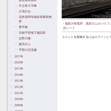
中之島Ｓ字橋
江埼灯台
近鉄道明寺線鉄道構造物
群
‹ 鬼怒川発電所 黒部ダムのパスフ
業平橋
説シート
呉鎮守府地下施設群
コメントを投稿するには
ログイン
し
吉野川橋
曲渕ダム
平熊の石洗越
2017年
2016年
2015年
2014年
2013年
2012年
2011年
2010年
2009年