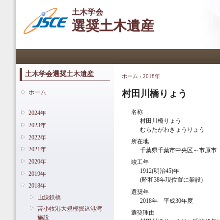
メ
土木学会
イ
選奨土木遺産
ン
コ
ン
メインメニュー
テ
ン
ツ
土木学会選奨土木遺産
ホーム
›
2018年
現在地
に
移
村田川橋りょう
ホーム
動
名称
2024年
村田川橋りょう
2023年
むらたがわきょうりょう
2022年
所在地
2021年
千葉県千葉市中央区～市原市
2020年
竣工年
1912(明治45)年
2019年
(昭和38年現位置に架設)
2018年
選奨年
山線鉄橋
2018年 平成30年度
苫小牧港大規模掘込港湾
選奨理由
施設