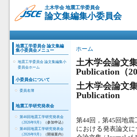
メ
土木学会 地震工学委員会
イ
論文集編集小委員会
ン
コ
ン
メインメニュー
テ
ン
ツ
地震工学委員会 論文集編
現在地
ホーム
集小委員会メニュー
に
移
土木学会論文集 Vol.8
地震工学委員会 論文集編集小
動
委員会ホーム
Publicatio
小委員会について
土木学会論文集 Vol.
委員名簿
Publication
地震工学研究発表会
第46回地震工学研究発表会
第44回，第45回地
（2026年9月）
（参加申込）
における発表論文に
第46回地震工学研究発表会
（2026年9月）
（開催案内）