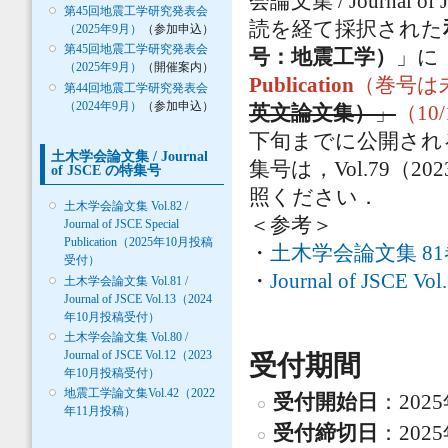
会論文集 / Journ
第45回地震工学研究発表会
読を経て採択された
（2025年9月）
（参加申込）
第45回地震工学研究発表会
号：地震工学）
」に
（2025年9月）
（開催案内）
Publication
（巻号は
第44回地震工学研究発表会
（2024年9月）
（参加申込）
英文論文集）
」
（10
下旬までに公開され
土木学会論文集 / Journal
集号は，Vol.79（
of JSCE の特集号
照ください．
土木学会論文集 Vol.82 /
＜参考＞
Journal of JSCE Special
Publication（2025年10月投稿
・
土木学会論文集 81
受付）
・
Journal of JSC
土木学会論文集 Vol.81 /
Journal of JSCE Vol.13（2024
年10月投稿受付）
土木学会論文集 Vol.80 /
Journal of JSCE Vol.12（2023
受付期間
年10月投稿受付）
地震工学論文集Vol.42（2022
受付開始日
：202
年11月投稿）
受付締切日
：202