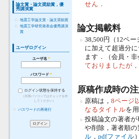
せん．
論文賞・論文奨励賞，優
秀講演賞
地震工学論文賞・論文奨励賞
論文掲載料
地震工学研究発表会優秀講演
賞
38,500円（12
に加えて超過分に
ユーザログイン
ます．（会員・
ユーザ名
*
ておりましたが，
パスワード
*
原稿作成時の注
ログイン状態を保持する
（共用パソコンではチェックを外
原稿は，
8ページ
してください）
なるタイトル
を
パスワードの再発行
投稿論文の著者が
や削除，著者順の
ル
，
pdfファイル