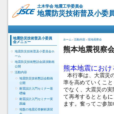
メ
土木学会 地震工学委員会
イ
地震防災技術普及小委
ン
コ
ン
メインメニュー
テ
ン
ツ
地震防災技術普及小委員
現在地
ホーム
›
活動内容
›
現地視察会
会メニュー
に
移
熊本地震視察
地震防災技術普及小委員会ホ
動
ーム
地震防災技術懇話会講演動画
熊本地震におけ
公開
活動内容
本行事は、大震災
地震防災技術懇話会動画
準を高めていくこと
公開
でなく、大震災の実
耐震設計入門セミナー基
礎編
て再考するとと
もに
耐震設計入門セミナー実
ます。
奮ってご参加
践編
地盤の地震応答解析講習