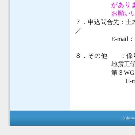
があり
お願い
７．申込問合先：
土
／
E-mail
：
８．その他 ：
係
地震工
第３
WG
E-m
(c)Japan