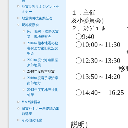
会
地震災害マネジメントセ
１．主催 
ミナー
地震防災技術懇話会
及小委員会）
現地視察会
２．
ｽｹｼﾞｭｰﾙ 
R6 阪神・淡路大震
〇
9:40
災 現地視察会
〇
10:00
～
11:30
2016年熊本地震の被
害および復旧状況説
明会
〇
12:30
～
13:30
2021年度北海道胆振
東部地震
移
2018年度熊本地震
〇
13:50
～
14:20
2016年度岩手県沿岸
南部地方
2015年度宅地液状化
〇
14:40~
16:25
対策
V＆V講習会
耐震セミナー基礎編の出
前講座
その他の活動
説明）