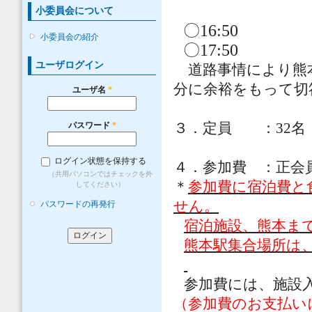
小委員会について
〇
16:50
小委員会の紹介
〇
17:50
ユーザログイン
道路事情により熊本
分に余裕をもって切
ユーザ名
*
パスワード
*
３．定員 ：32
名
ログイン状態を保持する
４．参加費 ：
正会
（共用パソコンではチェックを外
＊
参加費に宿泊費と
してください）
せん。
パスワードの再発行
宿泊施設、熊本ま
熊本駅集合場所は
参加費には、施設
（参加費のお支払い