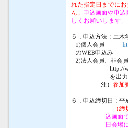
れた指定日までにお
ん。
申込画面や申込
しくお願いします。
５．申込方法：
土木
1)
個人会員
ht
の
WEB
申込み
2)
法人会員、非会
http://
を出
注）
参加
６．申込締切日：
平
（締
込画面
日会場