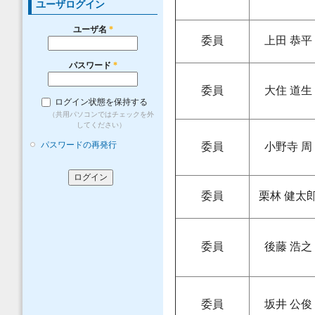
ユーザログイン
ユーザ名
*
委員
上田 恭平
パスワード
*
委員
大住 道生
ログイン状態を保持する
（共用パソコンではチェックを外
してください）
パスワードの再発行
委員
小野寺 周
委員
栗林 健太
委員
後藤 浩之
委員
坂井 公俊