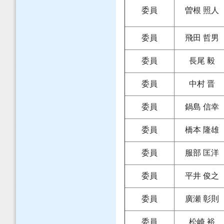
委員
曽根 照人
委員
飛田 哲男
委員
長尾 毅
委員
中村 晋
委員
鍋島 信幸
委員
橋本 隆雄
委員
服部 匡洋
委員
平井 俊之
委員
廣瀬 彰則
委員
松崎 裕