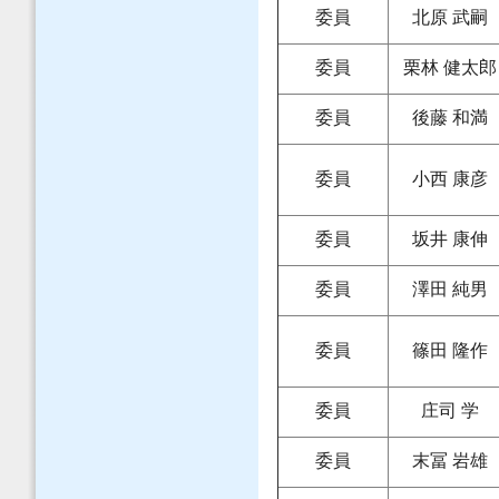
委員
北原 武嗣
委員
栗林 健太郎
委員
後藤 和満
委員
小西 康彦
委員
坂井 康伸
委員
澤田 純男
委員
篠田 隆作
委員
庄司 学
委員
末冨 岩雄