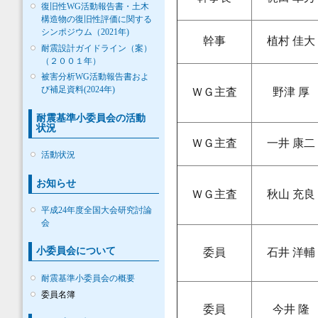
復旧性WG活動報告書・土木
構造物の復旧性評価に関する
シンポジウム（2021年)
幹事
植村 佳大
耐震設計ガイドライン（案）
（２００１年）
被害分析WG活動報告書およ
び補足資料(2024年)
ＷＧ主査
野津 厚
耐震基準小委員会の活動
状況
ＷＧ主査
一井 康二
活動状況
お知らせ
ＷＧ主査
秋山 充良
平成24年度全国大会研究討論
会
小委員会について
委員
石井 洋輔
耐震基準小委員会の概要
委員名簿
委員
今井 隆