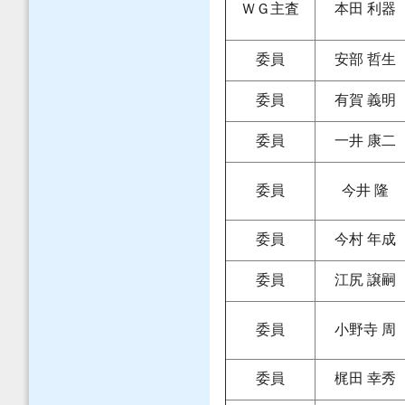
ＷＧ主査
本田 利器
委員
安部 哲生
委員
有賀 義明
委員
一井 康二
委員
今井 隆
委員
今村 年成
委員
江尻 譲嗣
委員
小野寺 周
委員
梶田 幸秀