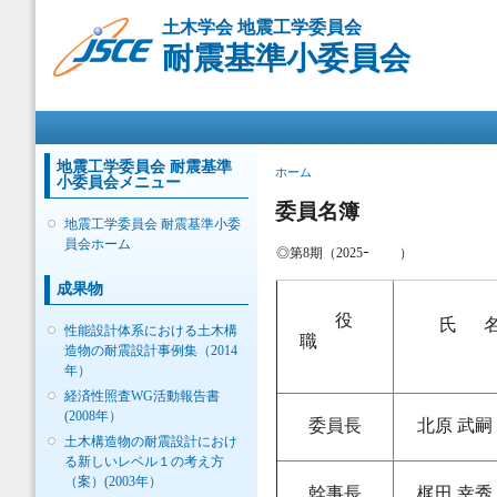
メ
土木学会 地震工学委員会
イ
耐震基準小委員会
ン
コ
ン
メインメニュー
テ
ン
ツ
地震工学委員会 耐震基準
現在地
ホーム
小委員会メニュー
に
移
委員名簿
地震工学委員会 耐震基準小委
動
員会ホーム
◎第8期（2025ｰ ）
成果物
役
氏 
性能設計体系における土木構
職
造物の耐震設計事例集（2014
年）
経済性照査WG活動報告書
(2008年）
委員長
北原 武嗣
土木構造物の耐震設計におけ
る新しいレベル１の考え方
（案）(2003年）
幹事長
梶田 幸秀