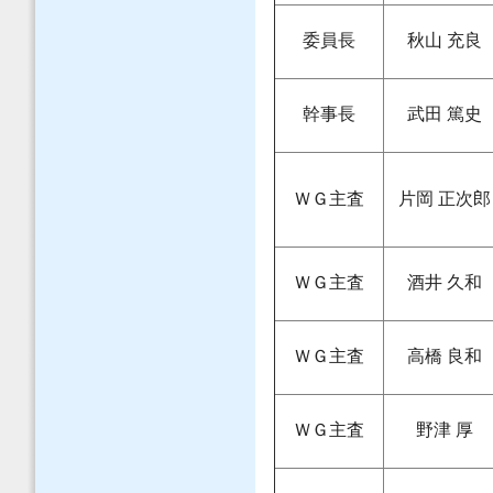
委員長
秋山 充良
幹事長
武田 篤史
ＷＧ主査
片岡 正次郎
ＷＧ主査
酒井 久和
ＷＧ主査
高橋 良和
ＷＧ主査
野津 厚