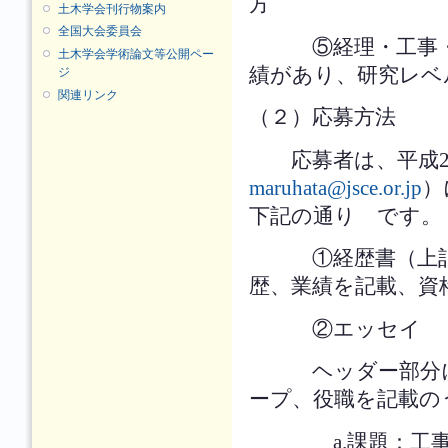
方
土木学会刊行物案内
全国大会委員会
⑤経理・工事・設
土木学会学術論文等公開ペー
績があり、研究レベ
ジ
関連リンク
（２）応募方法
応募者は、平成28
maruhata@jsce.or.jp
）
下記の通り です。
①経歴書（上記①
歴、業績を記載、資
②エッセイ
ヘッダー部分に氏
ープ、役職を記載の
a.課題：工事進