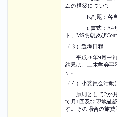
ムの構築について
b.副題：各自
c.書式：A4サイ
ト、MS明朝及びCe
（３）選考日程
平成28年9月中旬
結果は、土木学会事
す。
（４）小委員会活動
原則として2か月
て月1回及び現地確
す。その場合の旅費