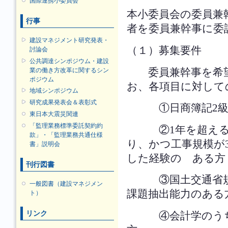
国際連携小委員会
本小委員会の委員兼
行事
者を委員兼幹事に委
建設マネジメント研究発表・
（１）募集要件
討論会
公共調達シンポジウム・建設
業の働き方改革に関するシン
委員兼幹事を希望
ポジウム
お、各項目に対して
地域シンポジウム
研究成果発表会＆表彰式
①日商簿記2級又
東日本大震災関連
「監理業務標準委託契約約
②1年を超える工
款」・「監理業務共通仕様
り、かつ工事規模が
書」説明会
した経験の ある方
刊行図書
③国土交通省規定
一般図書（建設マネジメン
課題抽出能力のある
ト）
リンク
④会計学のうち財