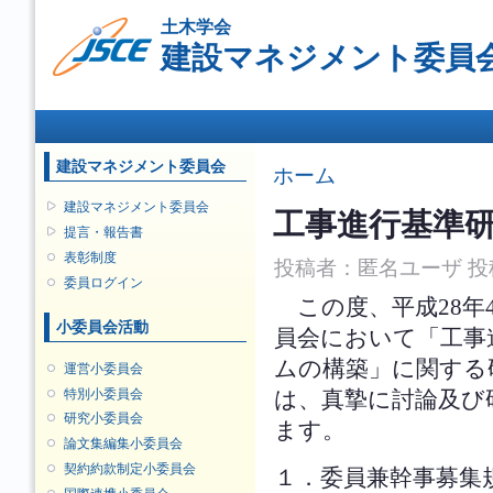
メ
土木学会
イ
建設マネジメント委員
ン
コ
ン
メインメニュー
テ
ン
ツ
建設マネジメント委員会
現在地
ホーム
に
移
建設マネジメント委員会
工事進行基準
動
提言・報告書
表彰制度
投稿者：
匿名ユーザ
投稿
委員ログイン
この度、平成28年
小委員会活動
員会において「工事
ムの構築」に関する
運営小委員会
特別小委員会
は、真摯に討論及び
研究小委員会
ます。
論文集編集小委員会
契約約款制定小委員会
１．委員兼幹事募集