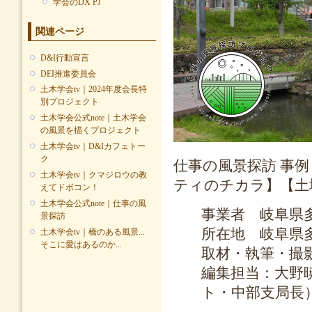
学会のDX PJ
関連ページ
D&I行動宣言
DEI推進委員会
土木学会tv｜2024年度会長特
別プロジェクト
土木学会公式note｜土木学会
の風景を描くプロジェクト
土木学会tv｜D&Iカフェトー
ク
仕事の風景探訪 事
土木学会tv｜クマジロウの教
ティのチカラ】【土
えてドボコン！
土木学会公式note｜仕事の風
事業者 岐阜県
景探訪
所在地 岐阜県
土木学会tv｜橋のある風景...
そこに愛はあるのか...
取材・執筆・撮
編集担当：大野
ト・中部支局長