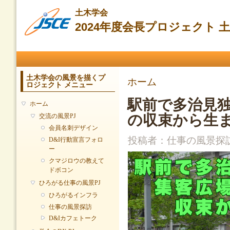
メ
土木学会
イ
2024年度会長プロジェクト
ン
コ
ン
メインメニュー
テ
ン
ツ
土木学会の風景を描くプ
現在地
ホーム
ロジェクト メニュー
に
移
駅前で多治見
ホーム
動
の収束から生
交流の風景PJ
会員名刺デザイン
投稿者：
仕事の風景探
D&I行動宣言フォロ
ー
クマジロウの教えて
ドボコン
ひろがる仕事の風景PJ
ひろがるインフラ
仕事の風景探訪
D&Iカフェトーク