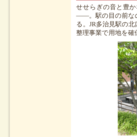
せせらぎの音と豊か
――。駅の目の前な
る。JR多治見駅の
整理事業で用地を確