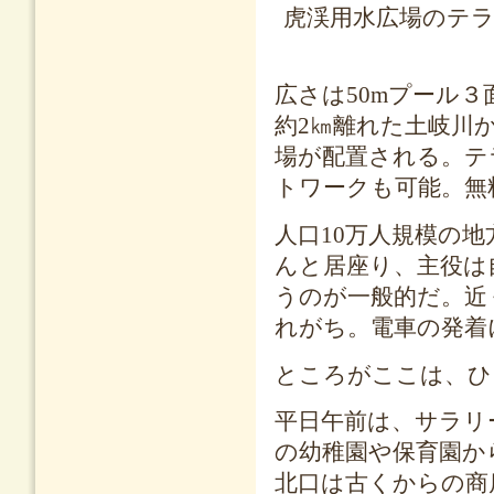
虎渓用水広場のテ
広さは50mプール３
約2㎞離れた土岐川
場が配置される。テ
トワークも可能。無料
人口10万人規模の
んと居座り、主役は
うのが一般的だ。近
れがち。電車の発着
ところがここは、ひ
平日午前は、サラリ
の幼稚園や保育園か
北口は古くからの商