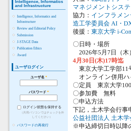
Intelligence, Informatics
and Infrastructure
マネジメントシステ
協力：
インフラメン
Intelligence, Informatics and
Infrastructure
造工学委員会 AI・
Review and Editorial Policy
後援：
東京大学 i-Co
Submission
J-STAGE Data
〇日時・場所
Publication Ethics
2026年5月7日（
Award
4月30日(木)17時迄
ユーザログイン
東京大学工学部11
オンライン併用ハ
ユーザ名
*
〇定員 東京大学10
〇参加費 無料
パスワード
*
〇申込方法
ログイン状態を保持する
下記，土木学会行事
（共用パソコンではチェックを外
公益社団法人 土木
してください）
※申込締切日時以降
パスワードの再発行