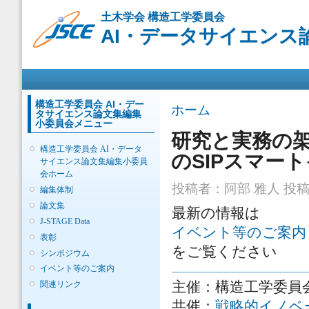
メ
土木学会 構造工学委員会
イ
AI・データサイエンス
ン
コ
ン
メインメニュー
テ
ン
ツ
構造工学委員会 AI・デー
現在地
ホーム
タサイエンス論文集編集
に
小委員会メニュー
移
研究と実務の架
動
構造工学委員会 AI・データ
のSIPスマー
サイエンス論文集編集小委員
会ホーム
投稿者：
阿部 雅人
投稿日
編集体制
論文集
最新の情報は
J-STAGE Data
イベント等のご案内
表彰
をご覧ください
シンポジウム
イベント等のご案内
主催：構造工学委員
関連リンク
共催：
戦略的イノベ