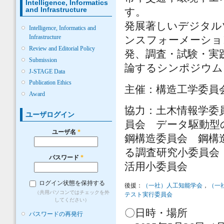
Intelligence, Informatics
and Infrastructure
す。
発展著しいデジタル
Intelligence, Informatics and
Infrastructure
ンスフォーメーショ
Review and Editorial Policy
発、調査・試験・実
Submission
論するシンポジウム
J-STAGE Data
Publication Ethics
主催：構造工学委員
Award
協力：土木情報学委員
ユーザログイン
員会 データ駆動型
ユーザ名
*
鋼構造委員会 鋼構
る調査研究小委員会，
パスワード
*
活用小委員会
ログイン状態を保持する
後援：
（一社）人工知能学会
，
（一
（共用パソコンではチェックを外
テスト実行委員会
してください）
〇日時・場所
パスワードの再発行