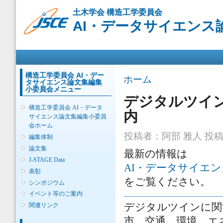
メ
土木学会 構造工学委員会
イ
AI・データサイエンス
ン
コ
ン
メインメニュー
テ
ン
ツ
構造工学委員会 AI・デー
現在地
ホーム
タサイエンス論文集編集
に
小委員会メニュー
移
デジタルツイン
動
構造工学委員会 AI・データ
内
サイエンス論文集編集小委員
会ホーム
投稿者：
阿部 雅人
投稿日
編集体制
論文集
最新の情報は
J-STAGE Data
AI・データサイエ
表彰
をご覧ください。
シンポジウム
イベント等のご案内
デジタルツインに関
関連リンク
市，交通，環境，エ