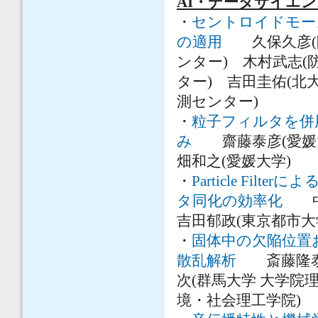
AI・データサイエ
・
セントロイドモー
の適用
久保久彦(防
ンター) 木村武志
ター) 吉田圭佑(北
測センター)
・
粒子フィルタを併
み
齋藤泰彦(愛媛大
畑和之(愛媛大学)
・
Particle F
タ同化の効率化
中村
吉田郁政(東京都市大
・
固体中の欠陥位置
散乱解析
斎藤隆泰(
次(群馬大学 大学院
境・社会理工学院