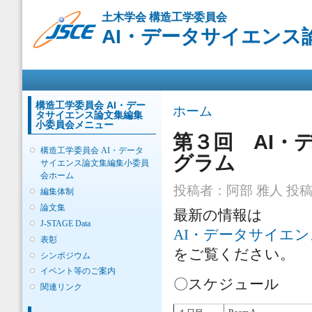
メ
土木学会 構造工学委員会
イ
AI・データサイエンス
ン
コ
ン
メインメニュー
テ
ン
ツ
構造工学委員会 AI・デー
現在地
ホーム
タサイエンス論文集編集
に
小委員会メニュー
移
第３回 AI・
動
構造工学委員会 AI・データ
グラム
サイエンス論文集編集小委員
会ホーム
投稿者：
阿部 雅人
投稿日
編集体制
論文集
最新の情報は
J-STAGE Data
AI・データサイエ
表彰
をご覧ください。
シンポジウム
イベント等のご案内
〇スケジュール
関連リンク