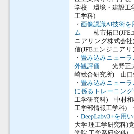
学校 環境・建設工
工学科)
・
画像認識AI技術
ム
柿市拓巳(JFEエ
ニアリング株式会社)
信(JFEエンジニア
・
畳み込みニューラ
外観評価
光野正大(
崎総合研究所) 山口
・
畳み込みニューラ
に係るトレーニング
工学研究科) 中村和
工学部情報工学科) 
・
DeepLabv3+
大学 理工学研究科)
学院 工学系研究科)