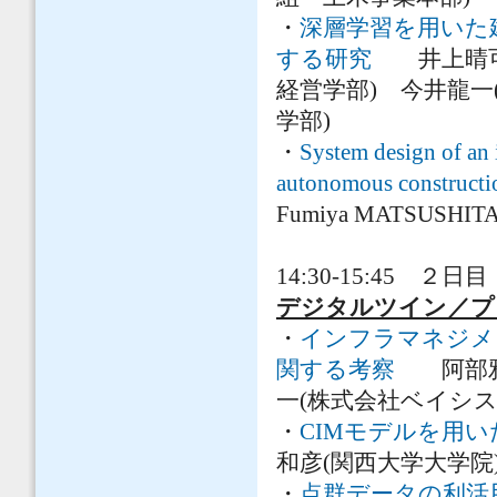
・
深層学習を用いた
する研究
井上晴可(
経営学部) 今井龍一
学部)
・
System design of an 
autonomous constructi
Fumiya MATSUSHITA(S
14:30-15:45 ２日目
デジタルツイン／
・
インフラマネジメ
関する考察
阿部雅人
一(株式会社ベイシ
・
CIMモデルを用
和彦(関西大学大学院
・
点群データの利活用基盤