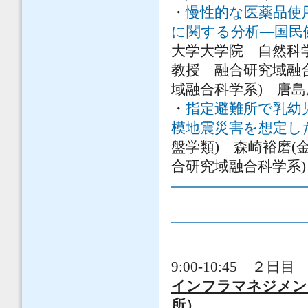
・
慢性的な医薬品使
に関する分析―国民
大学大学院 自然科
教授 融合研究域融
域融合科学系) 唐島
・
指定避難所で乳幼
模地震災害を想定し
盤学類) 森崎裕磨(
合研究域融合科学系
9:00-10:45 ２日目 
インフラマネジメ
所）