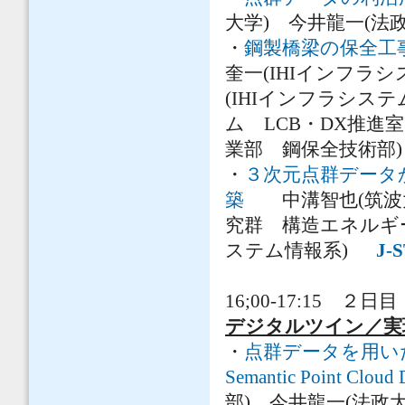
大学) 今井龍一(法
・
鋼製橋梁の保全工
奎一(IHIインフラ
(IHIインフラシス
ム LCB・DX推進
業部 鋼保全技術部)
・
３次元点群データ
築
中溝智也(筑波大
究群 構造エネルギ
ステム情報系)
J-
16;00-17:15 ２日目
デジタルツイン／実
・
点群データを用い
Semantic Point Cloud
部) 今井龍一(法政