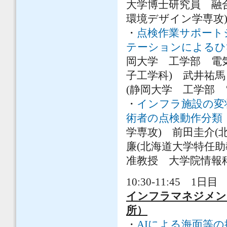
大学博士研究員 融
環境デザイン学専攻)
・
点検作業サポート
テーションによるひ
岡大学 工学部 電
子工学科) 武井祐馬
(静岡大学 工学部 
・
インフラ施設の変
術者の点検動作分類
学専攻) 前田圭介(
廉(北海道大学特任助
准教授 大学院情報
10:30-11:45 1日目 
インフラマネジメ
所）
・
AIによる海面等