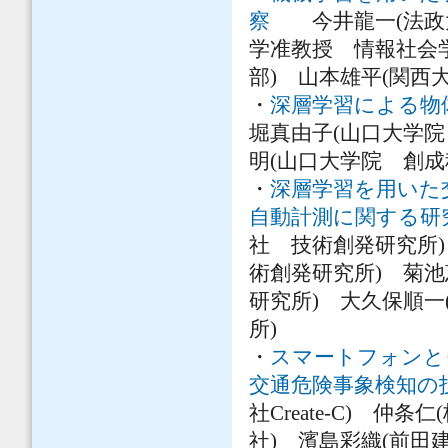
察
今井龍一(法政大
学准教授 情報社会
部) 山本雄平(関西
・
深層学習による物
堀真由子(山口大学
明(山口大学院 創
・
深層学習を用いた
自動計測に関する研
社 技術創発研究所
術創発研究所) 菊
研究所) 大久保順
所)
・
スマートフォンと
交通危険事象検知の
社Create-C) 仲
社) 濱島彩織(前田