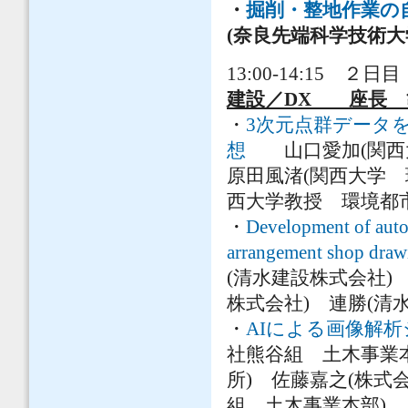
・
掘削・整地作業の
(奈良先端科学技術大
13:00-14:15 ２日目
建設／DX 座長 
・
3次元点群データ
想
山口愛加(関西大
原田風渚(関西大学 
西大学教授 環境都
・
Development of automa
arrangement shop draw
(清水建設株式会社) 
株式会社) 連勝(清
・
AIによる画像解
社熊谷組 土木事業
所) 佐藤嘉之(株式
組 土木事業本部)