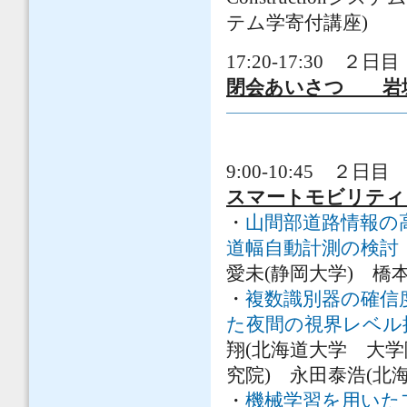
テム学寄付講座)
17:20-17:30 ２日目
閉会あいさつ 岩城
9:00-10:45 ２日目 
スマートモビリティ
・
山間部道路情報の
道幅自動計測の検討
愛未(静岡大学) 橋本
・
複数識別器の確信度に
た夜間の視界レベル
翔(北海道大学 大学
究院) 永田泰浩(北
・
機械学習を用いた