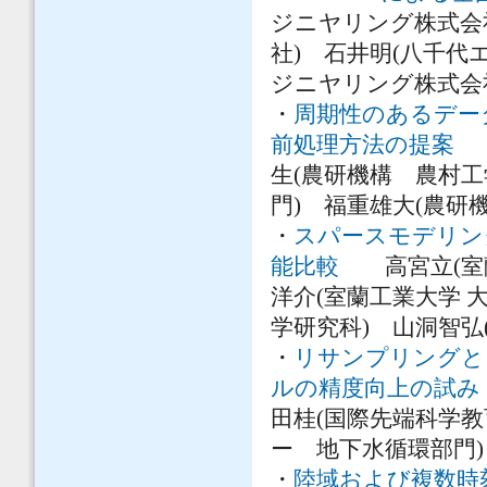
ジニヤリング株式会
社) 石井明(八千代
ジニヤリング株式会
・
周期性のあるデー
前処理方法の提案
木
生(農研機構 農村工
門) 福重雄大(農研
・
スパースモデリン
能比較
高宮立(室蘭
洋介(室蘭工業大学 
学研究科) 山洞智弘
・
リサンプリングと
ルの精度向上の試み
田桂(国際先端科学
ー 地下水循環部門)
・
陸域および複数時