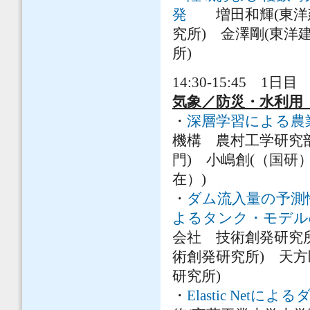
発
増田和輝(東洋建
究所) 金澤剛(東洋
所)
14:30-15:45 1日目 
気象／防災・水利用
・
深層学習による農
機構 農村工学研究
門) 小嶋創(（国
在）)
・
ダム流入量の予測
よるタンク・モデル
会社 技術創発研究
術創発研究所) 天
研究所)
・
Elastic Ne