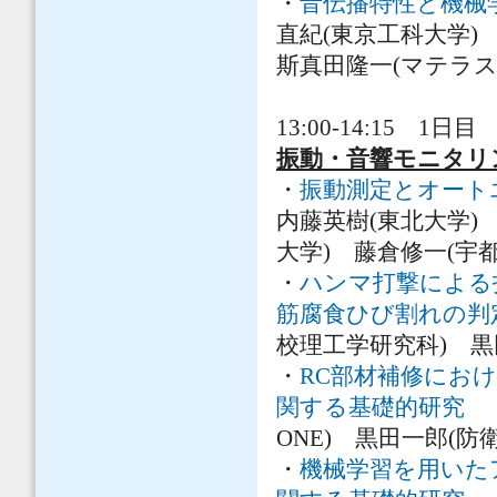
・
音伝播特性と機械学
直紀(東京工科大学)
斯真田隆一(マテラス
13:00-14:15 1日目 
振動・音響モニタリ
・
振動測定とオート
内藤英樹(東北大学)
大学) 藤倉修一(宇
・
ハンマ打撃による
筋腐食ひび割れの判
校理工学研究科) 
・
RC部材補修にお
関する基礎的研究
西
ONE) 黒田一郎(
・
機械学習を用いた