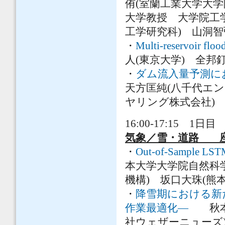
侑(室蘭工業大学大学
大学教授 大学院工
工学研究科) 山洞
・
Multi-reservoir floo
人(東京大学) 全邦
・
ダム流入量予測に
天方匡純(八千代エ
ヤリング株式会社)
16:00-17:15 1日目 
気象／雪・道路 座
・
Out-of-Samp
本大学大学院自然科
機構) 坂口大珠(熊
・
降雪期における新
作業最適化―
秋本哲
社ウェザーニューズ