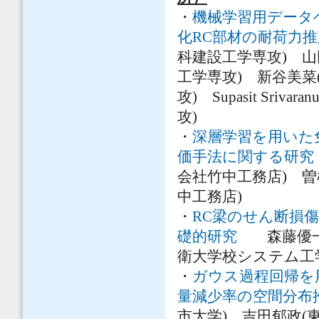
・
機械学習用データ
化RC部材の耐荷力推
科建設工学専攻) 
工学専攻) 新谷美
攻) Supasit S
攻)
・
深層学習を用いた
価手法に関する研究
会社竹中工務店) 曽
中工務店)
・
RC梁のせん断損
礎的研究
森藤優一(
衛大学校システム工
・
ガウス過程回帰を
量減少率の空間分布
市大学) 吉田郁政(