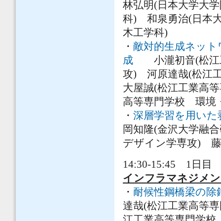
林弘明(日本大学大学
科) 和泉勇治(日本
木工学科)
・
敵対的生成ネット
成
小瀧初音(松江工
攻) 河原達哉(松
大屋誠(松江工業高等
高等専門学校 環境
・
深層学習を用いた
岡知隆(金沢大学融合
デザイン学専攻) 藤
14:30-15:45 1日目 
インフラマネジメン
・
耐候性鋼橋梁の除
達哉(松江工業高等専
江工業高等専門学校