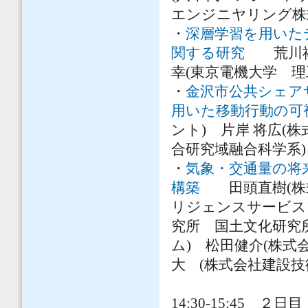
エンジニヤリング株
・
深層学習を用いた
関する研究
荒川祐太
幸(東京電機大学 
・
金沢市公共シェア
用いた移動行動の可
ント) 片岸 将広(
合研究域融合科学系)
・
気象・交通量の将
構築
田頭直樹(株式
リジェンスサービス
究所 国土文化研究
ム) 松田健介(株式
大 (株式会社建設技
14:30-15:45 ２日目