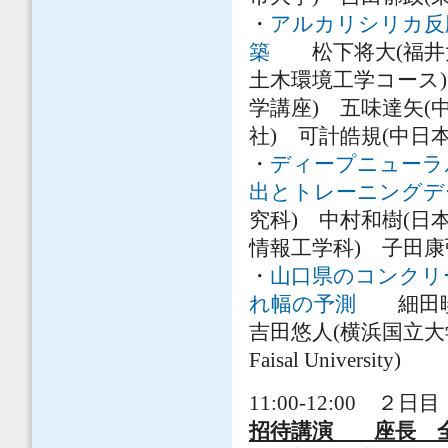
・
アルカリシリカ反
築
松下将大(福井大
土木環境工学コース)
学講座) 五味達矢
社) 可計皓規(中
・
ディープニューラ
出とトレーニングデ
究科) 中村和樹(日
情報工学科) 子田康
・
山口県のコンクリ
れ幅の予測
細田暁(横
吉田悠人(横浜国立大学) Mu
Faisal University)
11:00-12:00 ２日目
招待講演 座長 