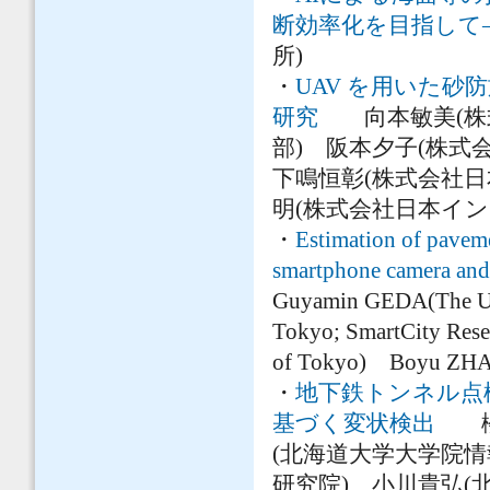
断効率化を目指して
所)
・
UAV を用いた
研究
向本敏美(株式
部) 阪本夕子(株
下鳴恒彰(株式会社
明(株式会社日本イン
・
Estimation of paveme
smartphone camera and 
Guyamin GEDA(The Uni
Tokyo; SmartCity Res
of Tokyo) Boyu ZHAO(
・
地下鉄トンネル点検時
基づく変状検出
櫻井
(北海道大学大学院情
研究院) 小川貴弘(