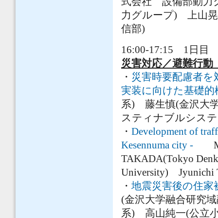
式会社 設備部動力
力グループ) 上山
信部)
16:00-17:15 1日目 
災害対応／避難行動
・
災害時要配慮者を
実装に向けた基礎的
系) 藤生慎(金沢大
スティナブルシステ
・
Development of traff
Kesennuma city -
Mako
TAKADA(Tokyo Denki
University) Jyunich
・
地震災害後の住家
(金沢大学融合研究域
系) 高山純一(公立