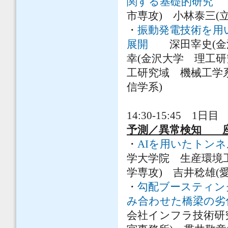
関する基礎的研究
遠
市専攻) 小林泰三(
・
振動発電技術を用
展開
深田宰史(金沢
幸(金沢大学 理工研
工研究域 機械工学
信学系)
14:30-15:45 1日目 
予測／異常検知 座
・
AIを用いたトン
学大学院 生産環境
学専攻) 吉井稔雄(
・
勾配ブースティン
み合わせた橋梁の劣
会社インフラ技術研