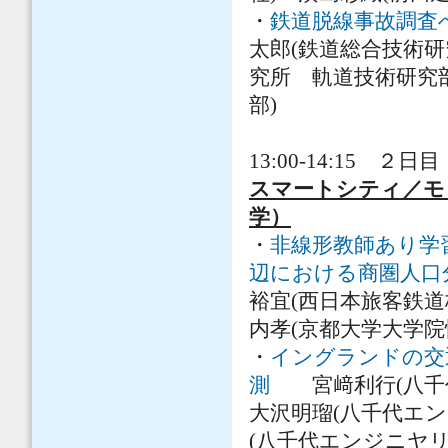
・
鉄道脱線事故調査へ
太郎(鉄道総合技術研
究所 軌道技術研究
部)
13:00-14:15 ２日目
スマートシティ／モ
学）
・
非線形教師あり学
辺における商圏人口
裕宜(西日本旅客鉄道
内孝(京都大学大学院
・
イングランドの交
測
宮﨑利行(八千
大沢明瑠(八千代エ
(八千代エンジニヤ