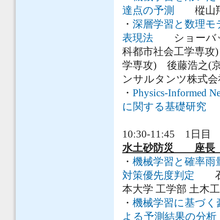
達点の予測
樅山翔哉
・
深層学習と数理モ
表現法
ショーバック
科都市社会工学専攻
学専攻) 後藤浩之(
ンサルタンツ株式会
・
Physics-Infor
に関する基礎研究
伊
10:30-11:45 1日目 
水土砂防災 座長 
・
機械学習と確率雨
対策優先度判定
石橋
本大学 工学部 土木工
・
機械学習に基づく
よる予測結果の分析