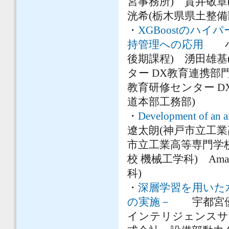
宮事務所) 貫井敬
洸希(栃木県県土整備
・
XGBoostのハ
持管理への応用
小山
後期課程) 湧田雄基
ター DX教育連携部
教育研修センター D
道本部工務部)
・
Development of an ai
遼太朗(神戸市立工業
市立工業高等専門学校
校 機械工学科) Amar
科)
・
深層学習を用いた
の実施－
宇都宮優喬
インテリジェンスサ