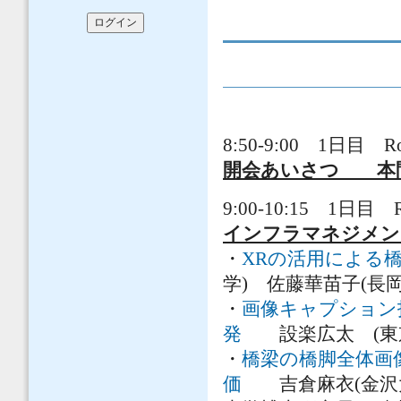
8:50-9:00 1日目 R
開会あいさつ 本間
9:00-10:15 1日目 
インフラマネジメン
・
XRの活用による
学) 佐藤華苗子(長
・
画像キャプション技
発
設楽広太 (東京
・
橋梁の橋脚全体画
価
吉倉麻衣(金沢大