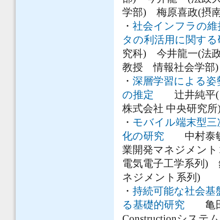
学部) 梅原喜政(摂
・
社会インフラの維
タの利活用に関する
究科) 今井龍一(法
教授 情報社会学部)
・
深層学習による姿
の推定
辻井純平(日
株式会社 中央研究所
・
モバイル端末型三
化の研究
中村泰敏(
業開発マネジメント
電気電子工学系列) 
ネジメント系列)
・
持続可能な社会基
る基礎的研究
亀田敏
Constructionシス