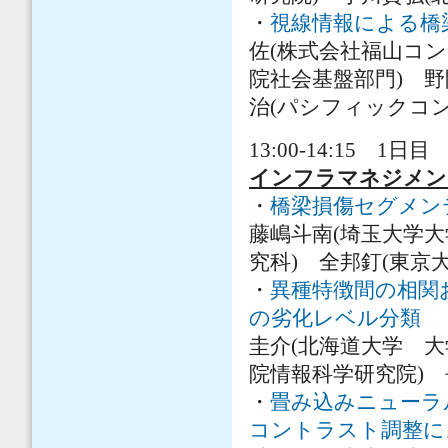
・
視線情報による橋
佐(株式会社福山コ
院社会基盤部門) 野
治(パシフィックコ
13:00-14:15 1日目 
インフラマネジメ
・
橋梁損傷セグメン
藤嶋斗南(埼玉大学大
究科) 全邦釘(東京
・
異種特徴間の相関およ
の劣化レベル分類
小
圭介(北海道大学 大
院情報科学研究院) 
・
畳み込みニューラ
コントラスト調整に