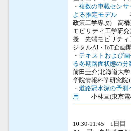
・
複数の車載センサー
よる推定モデル
石附
政策工学専攻) 高
モビリティ工学研究
授 先端モビリティ
ジタルAI・IoT企画
・
テキストおよび画像
る冬期路面状態の分
前田圭介(北海道大学
学院情報科学研究院)
・
道路冠水深の予測
用
小林亘(東京電
10:30-11:45 1日目 