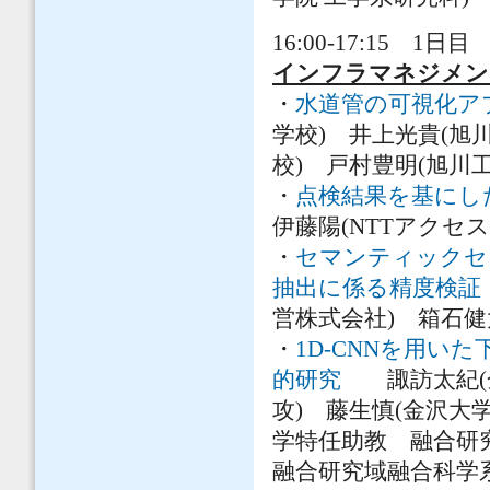
16:00-17:15 1日目 
インフラマネジメン
・
水道管の可視化ア
学校) 井上光貴(旭
校) 戸村豊明(旭川
・
点検結果を基にし
伊藤陽(NTTアクセ
・
セマンティックセ
抽出に係る精度検証
営株式会社) 箱石健
・
1D-CNNを用
的研究
諏訪太紀(金
攻) 藤生慎(金沢大
学特任助教 融合研
融合研究域融合科学系