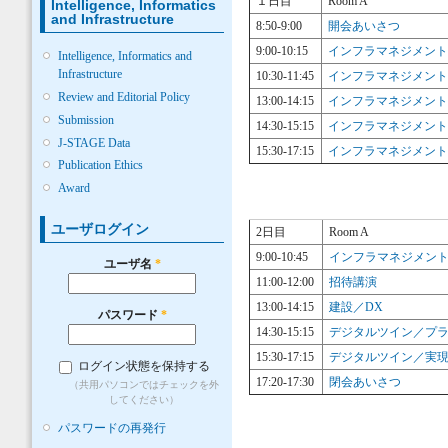
１日目
Room A
Intelligence, Informatics
and Infrastructure
8:50-9:00
開会あいさつ
9:00-10:15
インフラマネジメン
Intelligence, Informatics and
Infrastructure
10:30-11:45
インフラマネジメン
Review and Editorial Policy
13:00-14:15
インフラマネジメン
Submission
14:30-15:15
インフラマネジメン
J-STAGE Data
15:30-17:15
インフラマネジメン
Publication Ethics
Award
ユーザログイン
2日目
Room A
9:00-10:45
インフラマネジメン
ユーザ名
*
11:00-12:00
招待講演
13:00-14:15
建設／DX
パスワード
*
14:30-15:15
デジタルツイン／プ
15:30-17:15
デジタルツイン／実
ログイン状態を保持する
17:20-17:30
閉会あいさつ
（共用パソコンではチェックを外
してください）
パスワードの再発行