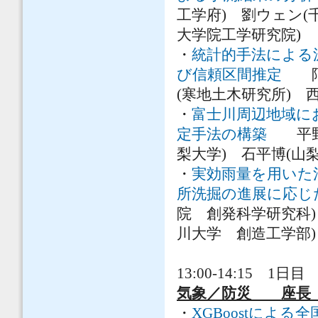
工学府) 劉ウェン
大学院工学研究院)
・
統計的手法による
び信頼区間推定
阿部
(寒地土木研究所) 
・
富士川周辺地域に
定手法の構築
平野英
梨大学) 石平博(山梨
・
実効雨量を用いた
所洗掘の進展に応じ
院 創発科学研究科)
川大学 創造工学部)
13:00-14:15 1日目 
気象／防災 座長 
・
XGBoostによ