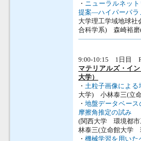
・
ニューラルネット
提案―ハイパーパラ
大学理工学域地球社
合科学系) 森崎裕磨
9:00-10:15 1日目 
マテリアルズ・イ
大学）
・
土粒子画像による
大学) 小林泰三(立
・
地盤データベース
摩擦角推定の試み
北
(関西大学 環境都市
林泰三(立命館大学 
・
機械学習を用いた