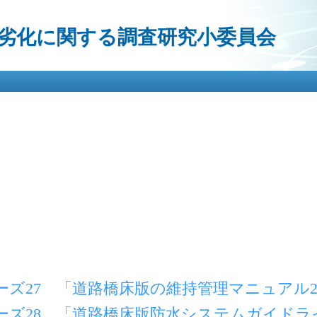
メ
イ
劣化に関する調査研究小委員会
ン
コ
ン
テ
ン
ツ
に
移
動
ズ27 「道路橋床版の維持管理マニュアル20
ーズ28 「道路橋床版防水システムガイドライ