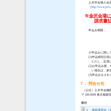
土木学会個人会員
（
http://www.jsce.
※
金沢会場
請求書
申込み期限
（３）
（４）
※申込みに関して
(1)申込締切日前に
ただし，定員に余裕
(2)お申込み後，
い場合は，参加費を
(3)申込みをされる
７． 問合せ先
（公社）土木学会鋼構
〒160-0004 東京都新
添付
１．床版講習会（金沢）