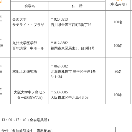
日
（申込み順）
会場名
住 所
年
金沢大学
〒920-0913
9日
100名
サテライト・プラザ
石川県金沢市西町3番丁16
）
年
九州大学医学部
〒812-8582
5日
100名
百年講堂 中ホール
福岡市東区馬出3丁目1番1号
）
年
〒062-8602
4日
寒地土木研究所
北海道札幌市 豊平区平岸1条
80名
）
3−1−34
年
大阪大学中ノ島セン
〒530-0005
3日
100名
ター(講義室703)
大阪市北区中之島4-3-53
）
3：00～17：40（全会場共通）
・受付（参加券引換え、資料配布）