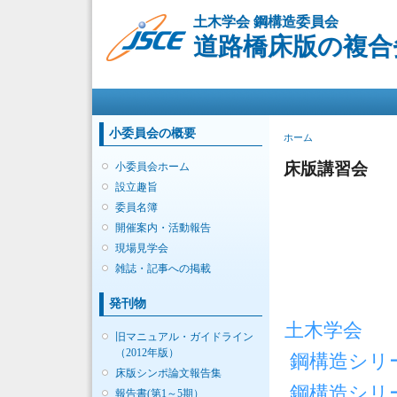
土木学会 鋼構造委員会
道路橋床版の複合
メインメニュー
小委員会の概要
現在地
ホーム
床版講習会
小委員会ホーム
設立趣旨
委員名簿
開催案内・活動報告
現場見学会
雑誌・記事への掲載
発刊物
土木学会
旧マニュアル・ガイドライン
（2012年版）
鋼構造シリー
床版シンポ論文報告集
鋼構造シリ
報告書(第1～5期）