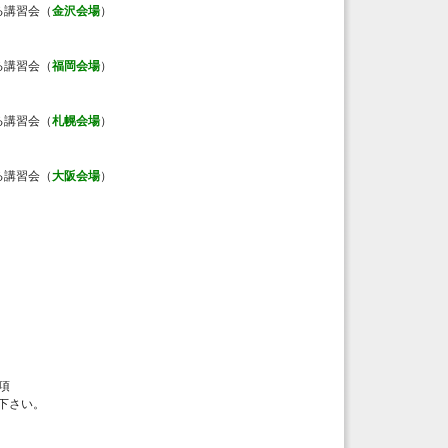
る講習会（
金沢会場
）
る講習会（
福岡会場
）
る講習会（
札幌会場
）
る講習会（
大阪会場
）
項
み下さい。