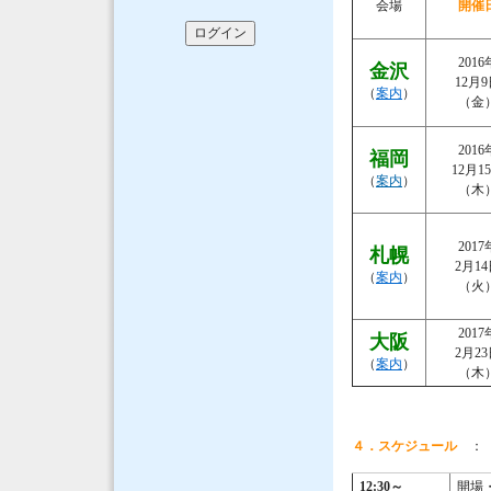
会場
開催
2016
金沢
12月
（
案内
）
（金
2016
福岡
12月1
（
案内
）
（木
2017
札幌
2月1
（
案内
）
（火
2017
大阪
2月2
（
案内
）
（木
４．スケジュール
： 1
12:30
～
開場