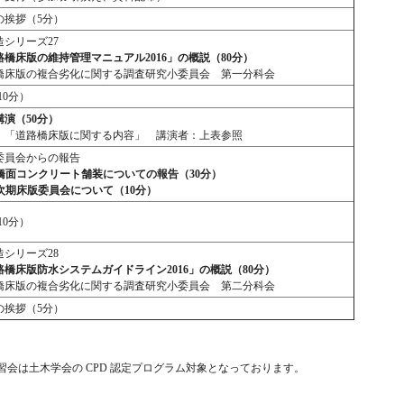
の挨拶（5分）
造シリーズ27
路橋床版の維持管理マニュアル
2016
」の概説（80
分）
橋床版の複合劣化に関する調査研究小委員会 第一分科会
10分）
講演（
50
分）
：「道路橋床版に関する内容」 講演者：上表参照
委員会からの報告
 橋面コンクリート舗装についての報告（30分）
 次期床版委員会について（10分）
10分）
造シリーズ28
路橋床版防水システムガイドライン
2016
」の概説（80
分）
橋床版の複合劣化に関する調査研究小委員会 第二分科会
の挨拶（5分）
習会は土木学会の CPD 認定プログラム対象となっております。