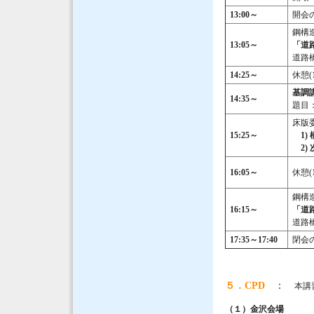
13:00
～
開会
鋼構
13:05
～
「道
道路
14:25
～
休憩(
基調
14:35
～
題目
床版
15:25
～
1)
2)
16:05
～
休憩(
鋼構
16:15
～
「道
道路
17:35
～17:40
閉会
５．CPD
：
本講
（１）金沢会場