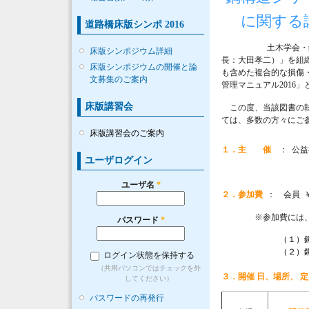
に関する
道路橋床版シンポ 2016
土木学会・鋼
床版シンポジウム詳細
長：大田孝二）」を組
床版シンポジウムの開催と論
も含めた複合的な損傷・
文募集のご案内
管理マニュアル2016
床版講習会
この度、当該図書の執
ては、多数の方々にご
床版講習会のご案内
１．主 催
： 公
ユーザログイン
（担当：鋼構造委
ユーザ名
*
２．参加費
： 会員 ￥1
※参加費には、下
パスワード
*
（１）鋼
（２）鋼構造シリー
ログイン状態を保持する
（共用パソコンではチェックを外
３．開催
日、場所、
定
してください）
パスワードの再発行