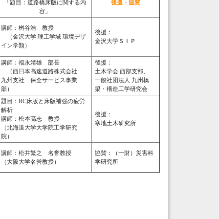
「題目：道路橋床版に関する内
後援・協賛
容」
講師：桝谷浩 教授
後援：
（金沢大学 理工学域 環境デザ
金沢大学ＳＩＰ
イン学類）
講師：福永靖雄 部長
後援：
（西日本高速道路株式会社
土木学会 西部支部、
九州支社 保全サービス事業
一般社団法人 九州橋
部）
梁・構造工学研究会
題目：RC床版と床版補強の疲労
解析
後援：
講師：松本高志 教授
寒地土木研究所
（北海道大学大学院工学研究
院）
講師：松井繁之 名誉教授
協賛：（一財）災害科
（大阪大学名誉教授）
学研究所