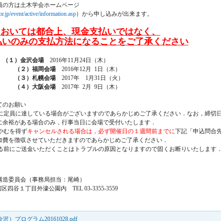
の方は土木学会ホームページ
or.jp/event/active/information.asp
）から申し込みが出来ます。
においては都合上、現金支払いではなく、
払いのみの支払方法になることをご了承ください
：
（１）金沢会場
2016年11月24日（木）
（２）福岡会場
2016年12月 1日（木）
札幌会場
2017年 1月31日（火）
大阪会場
2017年 2月 9日（木）
のお願い
定員に達している場合がございますのであらかじめご了承ください．なお，締切日
がある場合のみ，行事当日に会場で受付いたします．
やむを得ず
キャンセルされる場合は，必ず開催日の１週間前までに
下記「申込問合
徴収させていただきますのであらかじめご了承ください．
前にご送金いただくことはトラブルの原因となりますので固くお断りいたします
造委員会（事務局担当：尾崎）
宿区四谷１丁目外濠公園内 TEL 03-3355-3559
プログラム20161028.pdf