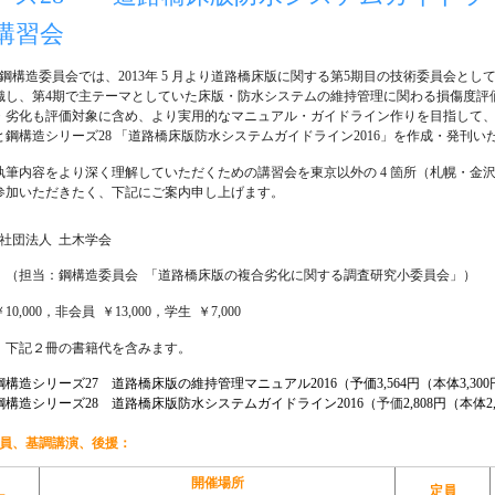
講習会
構造委員会では、2013年 5 月より道路橋床版に関する第5期目の技術委員会と
織し、第4期で主テーマとしていた床版・防水システムの維持管理に関わる損傷度評
劣化も評価対象に含め、より実用的なマニュアル・ガイドライン作りを目指して、お
」と鋼構造シリーズ28 「道路橋床版防水システムガイドライン2016」を作成・発刊い
筆内容をより深く理解していただくための講習会を東京以外の 4 箇所（札幌・金
参加いただきたく、下記にご案内申し上げます。
益社団法人 土木学会
員会 「道路橋床版の複合劣化に関する調査研究小委員会」）
0,000，非会員 ￥13,000，学生 ￥7,000
記２冊の書籍代を含みます。
構造シリーズ27 道路橋床版の維持管理マニュアル2016（予価3,564円（本体3,30
ズ28 道路橋床版防水システムガイドライン2016（
予価
2,808円（本体
員、基調講演、後援：
開催場所
定員