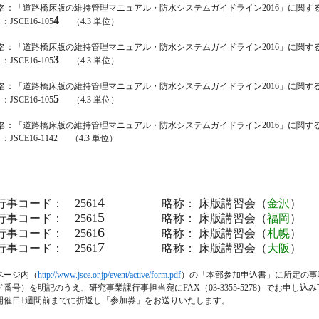
：「道路橋床版の維持管理マニュアル・防水システムガイドライン2016」に関す
4
CE16-105
（4.3 単位）
：「道路橋床版の維持管理マニュアル・防水システムガイドライン2016」に関す
3
CE16-105
（4.3 単位）
：「道路橋床版の維持管理マニュアル・防水システムガイドライン2016」に関す
5
CE16-105
（4.3 単位）
：「道路橋床版の維持管理マニュアル・防水システムガイドライン2016」に関す
E16-1142 （4.3 単位）
4
行事コード： 2561
略称： 床版講習会（
金沢
）
5
行事コード： 2561
略称： 床版講習会（
福岡
）
6
行事コード： 2561
略称：
床版講習会（
札幌
）
7
行事コード： 2561
略称： 床版講習会（
大阪
）
ージ内（
http://www.jsce.or.jp/event/active/form.pdf
）の「本部参加申込書」に所定の事
を明記のうえ、研究事業課行事担当宛にFAX（03-3355-5278）でお申し込
1週間前までに折返し「参加券」をお送りいたします。