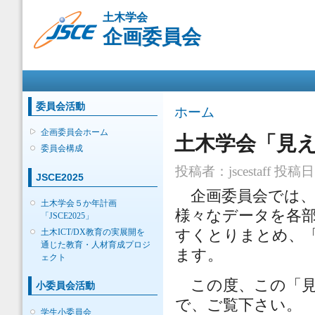
メ
土木学会
イ
企画委員会
ン
コ
ン
メインメニュー
テ
ン
ツ
委員会活動
現在地
ホーム
に
移
企画委員会ホーム
土木学会「見え
動
委員会構成
投稿者：
jscestaff
投稿日時：
JSCE2025
企画委員会では、
土木学会５か年計画
様々なデータを各
「JSCE2025」
すくとりまとめ、
土木ICT/DX教育の実展開を
通じた教育・人材育成プロジ
ます。
ェクト
この度、この「見え
小委員会活動
で、ご覧下さい。
学生小委員会