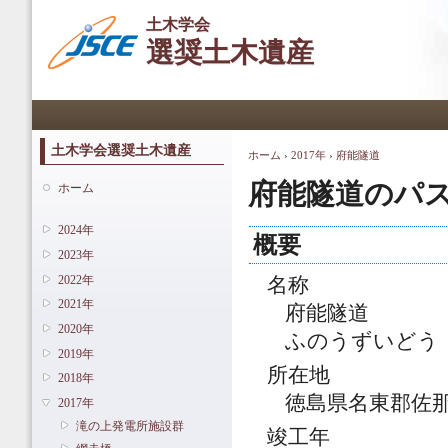
メ
土木学会
イ
選奨土木遺産
ン
コ
ン
メインメニュー
テ
ン
ツ
土木学会選奨土木遺産
ホーム
›
2017年
›
府能隧道
現在地
に
移
府能隧道のパ
ホーム
動
2024年
概要
2023年
2022年
名称
2021年
府能隧道
2020年
ふのうずいどう
2019年
所在地
2018年
徳島県名東郡佐
2017年
滝の上発電所施設群
竣工年