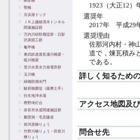
網走橋
1923（大正12）
聖橋
京浜港ドック
選奨年
ＪＲ上越線清水トンネル
2017年 平成29
関連施設群
選奨理由
万内川砂防堰堤群・日影
沢床固工群
佐那河内村・神
亀甲橋
道で，煉瓦積み
東武鉄道渡良瀬川橋梁・
砥川橋梁
である。
里川水系水力発電所群
詳しく知るための
玉川橋
緑橋防潮水門
駿府御囲堤（薩摩土手）
往生地浄水場
アクセス地図及
樫野埼灯台
奈良市水道関連施設群
鵬雲洞・毛見隧道
前河原橋りょう
問合せ先
竹野川橋りょう・田君川
橋りょう