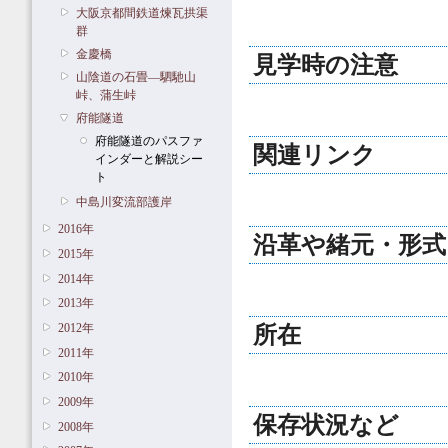
大阪京都間鉄道煉瓦拱渠
群
金慶橋
見学時の注意
山陰道の石畳―駟馳山
峠、蒲生峠
府能隧道
府能隧道のパスファ
関連リンク
インダーと解説シー
ト
中島川変流部護岸
2016年
沿革や緒元・形式
2015年
2014年
2013年
2012年
所在
2011年
2010年
2009年
保存状況など
2008年