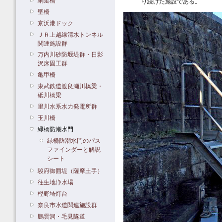
網走橋
り続けた施設である。
聖橋
京浜港ドック
ＪＲ上越線清水トンネル
関連施設群
万内川砂防堰堤群・日影
沢床固工群
亀甲橋
東武鉄道渡良瀬川橋梁・
砥川橋梁
里川水系水力発電所群
玉川橋
緑橋防潮水門
緑橋防潮水門のパス
ファインダーと解説
シート
駿府御囲堤（薩摩土手）
往生地浄水場
樫野埼灯台
奈良市水道関連施設群
鵬雲洞・毛見隧道