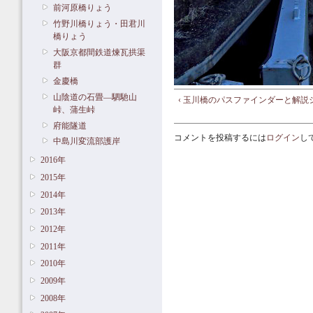
前河原橋りょう
竹野川橋りょう・田君川
橋りょう
大阪京都間鉄道煉瓦拱渠
群
金慶橋
山陰道の石畳―駟馳山
‹ 玉川橋のパスファインダーと解説
峠、蒲生峠
府能隧道
コメントを投稿するには
ログイン
し
中島川変流部護岸
2016年
2015年
2014年
2013年
2012年
2011年
2010年
2009年
2008年