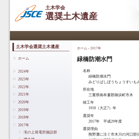
メ
土木学会
イ
選奨土木遺産
ン
コ
ン
メインメニュー
テ
ン
ツ
土木学会選奨土木遺産
ホーム
›
2017年
現在地
に
移
緑橋防潮水門
ホーム
動
名称
2024年
緑橋防潮水門
2023年
みどりばしぼうちょうすいも
2022年
所在地
2021年
三重県南牟婁郡御浜町市木
2020年
竣工年
1918（大正7）年
2019年
選奨年
2018年
2017年 平成29年度
2017年
選奨理由
滝の上発電所施設群
熊野灘に注ぐ市木川の河口部