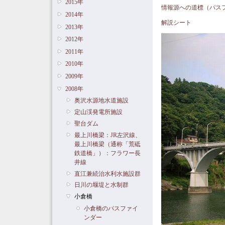
2015年
情報源への道標（パス
2014年
解説シート
2013年
2012年
2011年
2010年
2009年
2008年
奥沢水源地水道施設
定山渓発電所施設
聖台ダム
最上川橋梁：JR左沢線、
最上川橋梁（通称「荒砥
鉄道橋」）：フラワー長
井線
直江兼続治水利水施設群
日川の堰堤と水制群
小倉橋
小倉橋のパスファイ
ンダー