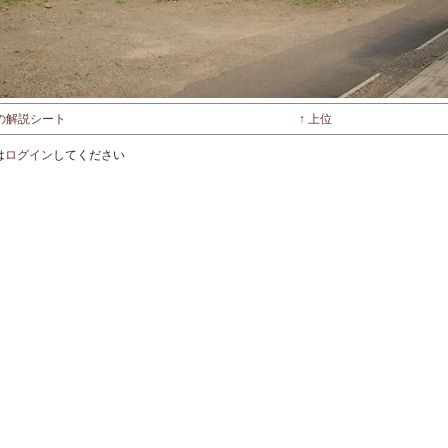
群の解説シート
↑ 上位
は
ログイン
してください