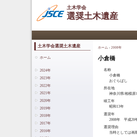
土木学会
選奨土木遺産
メインメニュー
土木学会選奨土木遺産
ホーム
›
2008年
現在地
小倉橋
ホーム
名称
2024年
小倉橋
2023年
おぐらばし
2022年
所在地
2021年
神奈川県/相模原
2020年
竣工年
昭和13年
2019年
選奨年
2018年
2008年 平成20
2017年
選奨理由
2016年
当時としては画