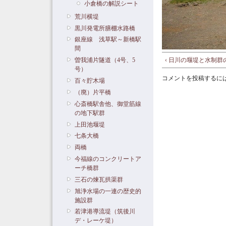
小倉橋の解説シート
荒川横堤
黒川発電所膳棚水路橋
銀座線 浅草駅～新橋駅
間
‹ 日川の堰堤と水制
曽我浦片隧道（4号、5
号）
コメントを投稿するに
百々貯木場
（廃）片平橋
心斎橋駅舎他、御堂筋線
の地下駅群
上田池堰堤
七条大橋
両橋
今福線のコンクリートア
ーチ橋群
三石の煉瓦拱渠群
旭浄水場の一連の歴史的
施設群
若津港導流堤（筑後川
デ・レーケ堤）