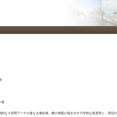
メ
イ
ン
コ
ン
テ
ン
ツ
に
移
動
市
年度
期的な４径間アーチが連なる連続感、橋の側面が描き出す力学的な造形美と、周辺