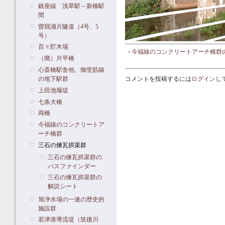
銀座線 浅草駅～新橋駅
間
曽我浦片隧道（4号、5
号）
百々貯木場
‹ 今福線のコンクリートアーチ橋群
（廃）片平橋
心斎橋駅舎他、御堂筋線
の地下駅群
コメントを投稿するには
ログイン
し
上田池堰堤
七条大橋
両橋
今福線のコンクリートア
ーチ橋群
三石の煉瓦拱渠群
三石の煉瓦拱渠群の
パスファインダー
三石の煉瓦拱渠群の
解説シート
旭浄水場の一連の歴史的
施設群
若津港導流堤（筑後川