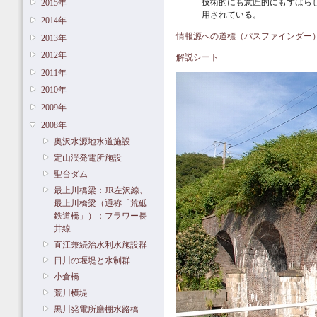
技術的にも意匠的にもすばら
2015年
用されている。
2014年
情報源への道標（パスファインダー
2013年
2012年
解説シート
2011年
2010年
2009年
2008年
奥沢水源地水道施設
定山渓発電所施設
聖台ダム
最上川橋梁：JR左沢線、
最上川橋梁（通称「荒砥
鉄道橋」）：フラワー長
井線
直江兼続治水利水施設群
日川の堰堤と水制群
小倉橋
荒川横堤
黒川発電所膳棚水路橋