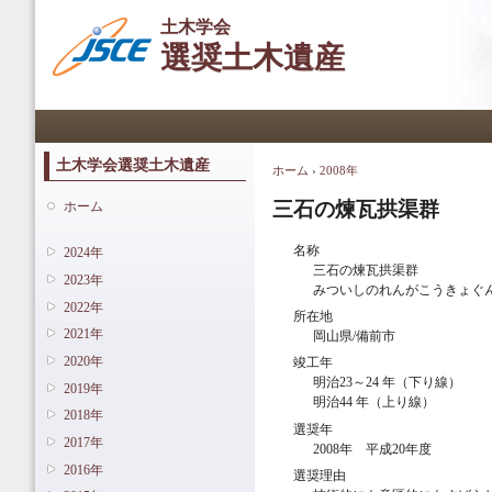
メ
土木学会
イ
選奨土木遺産
ン
コ
ン
メインメニュー
テ
ン
ツ
土木学会選奨土木遺産
ホーム
›
2008年
現在地
に
移
三石の煉瓦拱渠群
ホーム
動
名称
2024年
三石の煉瓦拱渠群
2023年
みついしのれんがこうきょぐ
2022年
所在地
2021年
岡山県/備前市
2020年
竣工年
明治23～24 年（下り線）
2019年
明治44 年（上り線）
2018年
選奨年
2017年
2008年 平成20年度
2016年
選奨理由