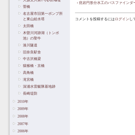
‹ 疣岩円形分水工のパスファインダ
菅橋
名古屋市旧第一ポンプ所
コメントを投稿するには
ログイン
し
と東山給水塔
太田橋
木曽川河跡湖（トンボ
池）の聖牛
湊川隧道
旧奈良駅舎
中古沢橋梁
猿猴橋・京橋
高角橋
滝宮橋
深浦水雷艇隊基地跡
長崎堤防
2010年
2009年
2008年
2007年
2006年