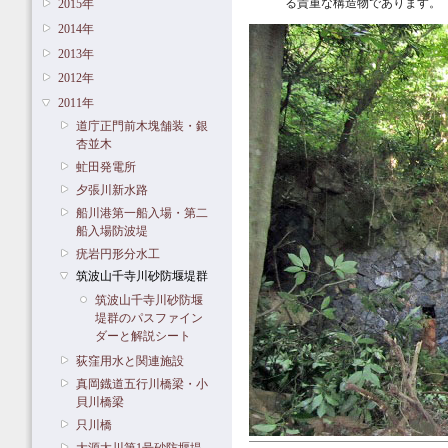
る貴重な構造物であります。
2015年
2014年
2013年
2012年
2011年
道庁正門前木塊舗装・銀
杏並木
虻田発電所
夕張川新水路
船川港第一船入場・第二
船入場防波堤
疣岩円形分水工
筑波山千寺川砂防堰堤群
筑波山千寺川砂防堰
堤群のパスファイン
ダーと解説シート
荻窪用水と関連施設
真岡鐡道五行川橋梁・小
貝川橋梁
只川橋
大源太川第1号砂防堰堤