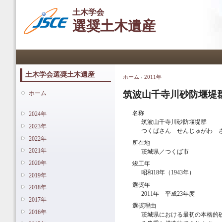
メ
土木学会
イ
選奨土木遺産
ン
コ
ン
メインメニュー
テ
ン
ツ
土木学会選奨土木遺産
ホーム
›
2011年
現在地
に
移
筑波山千寺川砂防堰堤
ホーム
動
名称
2024年
筑波山千寺川砂防堰堤群
2023年
つくばさん せんじゅがわ 
2022年
所在地
2021年
茨城県／つくば市
2020年
竣工年
昭和18年（1943年）
2019年
選奨年
2018年
2011年 平成23年度
2017年
選奨理由
2016年
茨城県における最初の本格的