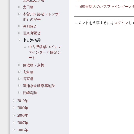
と東山給水塔
‹ 旧奈良駅舎のパスファインダーと
太田橋
木曽川河跡湖（トンボ
池）の聖牛
コメントを投稿するには
ログイン
し
湊川隧道
旧奈良駅舎
中古沢橋梁
中古沢橋梁のパスフ
ァインダーと解説シ
ート
猿猴橋・京橋
高角橋
滝宮橋
深浦水雷艇隊基地跡
長崎堤防
2010年
2009年
2008年
2007年
2006年