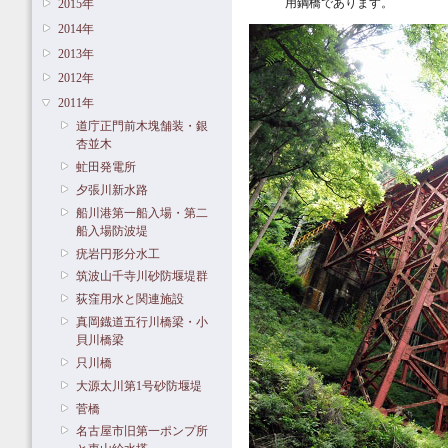
用鋼橋であります。
2015年
2014年
2013年
2012年
2011年
道庁正門前木塊舗装・銀
杏並木
虻田発電所
夕張川新水路
船川港第一船入場・第二
船入場防波堤
疣岩円形分水工
筑波山千寺川砂防堰堤群
荻窪用水と関連施設
真岡鐡道五行川橋梁・小
貝川橋梁
只川橋
大源太川第1号砂防堰堤
菅橋
名古屋市旧第一ポンプ所