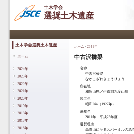
メ
土木学会
イ
選奨土木遺産
ン
コ
ン
メインメニュー
テ
ン
ツ
土木学会選奨土木遺産
ホーム
›
2011年
現在地
に
移
中古沢橋梁
ホーム
動
名称
2024年
中古沢橋梁
2023年
なかこざわきょうりょう
2022年
所在地
2021年
和歌山県／伊都郡九度山町
2020年
竣工年
昭和2年（1927年）
2019年
選奨年
2018年
2011年 平成23年度
2017年
選奨理由
2016年
高野山に至る50パーミルの