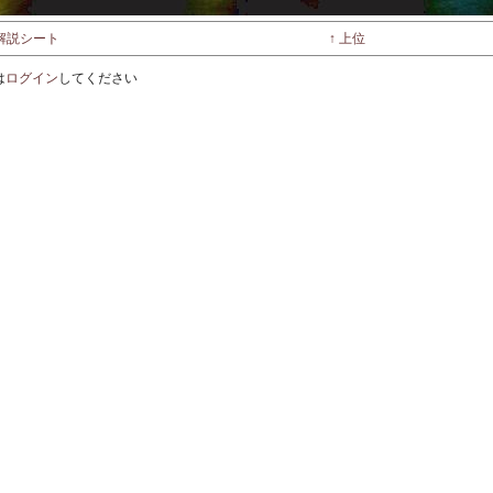
解説シート
↑ 上位
は
ログイン
してください