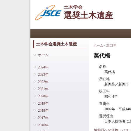
土木学会
選奨土木遺産
メインメニュー
土木学会選奨土木遺産
ホーム
›
2002年
現在地
萬代橋
ホーム
名称
2024年
萬代橋
2023年
所在地
2022年
新潟県／新潟市
2021年
竣工年
2020年
昭和 4年
2019年
選奨年
2002年 平成14
2018年
選奨理由
2017年
日本人技術者に
2016年
情報源への道標（パス