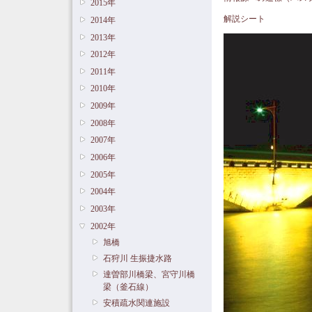
2015年
解説シート
2014年
2013年
2012年
2011年
2010年
2009年
2008年
2007年
2006年
2005年
2004年
2003年
2002年
旭橋
石狩川 生振捷水路
達曽部川橋梁、宮守川橋
梁（釜石線）
安積疏水関連施設