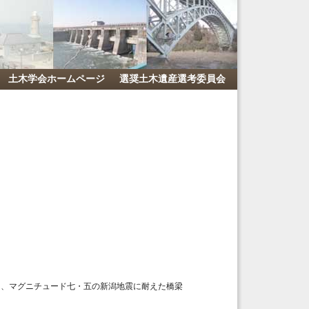
土木学会ホームページ
選奨土木遺産選考委員会
り、マグニチュード七・五の新潟地震に耐えた橋梁