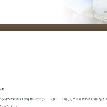
メ
イ
ン
コ
ン
テ
ン
ツ
に
移
動
年度
よる初の空気潜函工法を用いて築かれ、充腹アーチ橋として国内最大の支間長を誇
ファインダー）