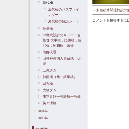
萬代橋
萬代橋のパスファイ
‹ 安積疏水関連施設の
ンダー
コメントを投稿するに
萬代橋の解説シート
晩翠橋
中島武設計のＲＣローゼ
桁群 大手橋，姫川橋，親
沢橋，昭和橋，栄橋
南郷洗堰
旧神戸外国人居留地 下水
渠
三滝ダム
神龍橋（元・紅葉橋）
田丸橋
大橋ダム
明正井路一号幹線一号橋
美々津橋
2001年
2000年