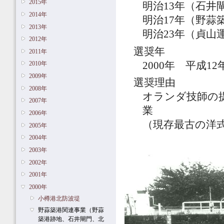
2015年
明治13年（石井
2014年
明治17年（野蒜
2013年
明治23年（貞山
2012年
選奨年
2011年
2000年 平成12
2010年
2009年
選奨理由
2008年
オランダ技師の
2007年
業
2006年
（現存最古の洋
2005年
2004年
2003年
2002年
2001年
2000年
小樽港北防波堤
野蒜築港関連事業（野蒜
築港跡地、石井閘門、北