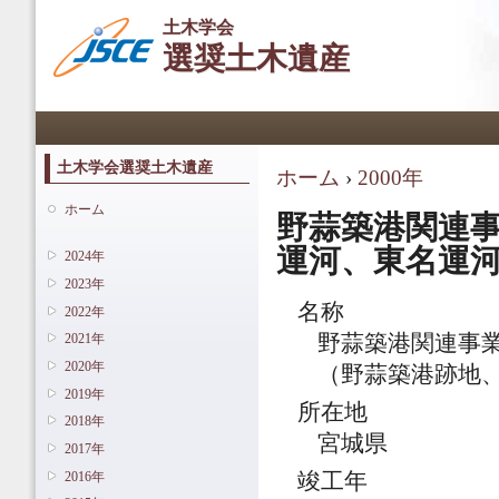
メ
土木学会
イ
選奨土木遺産
ン
コ
ン
メインメニュー
テ
ン
ツ
土木学会選奨土木遺産
ホーム
›
2000年
現在地
に
移
ホーム
野蒜築港関連
動
運河、東名運
2024年
2023年
名称
2022年
2021年
野蒜築港関連事
2020年
（野蒜築港跡地
2019年
所在地
2018年
宮城県
2017年
2016年
竣工年