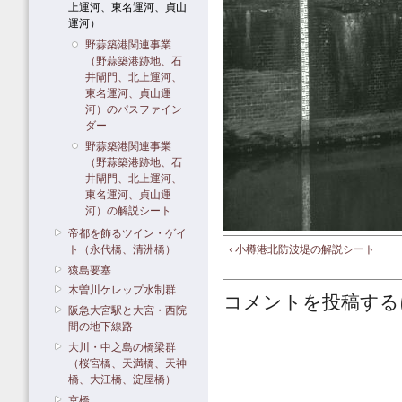
上運河、東名運河、貞山
運河）
野蒜築港関連事業
（野蒜築港跡地、石
井閘門、北上運河、
東名運河、貞山運
河）のパスファイン
ダー
野蒜築港関連事業
（野蒜築港跡地、石
井閘門、北上運河、
東名運河、貞山運
河）の解説シート
帝都を飾るツイン・ゲイ
ト（永代橋、清洲橋）
‹ 小樽港北防波堤の解説シート
猿島要塞
木曽川ケレップ水制群
コメントを投稿する
阪急大宮駅と大宮・西院
間の地下線路
大川・中之島の橋梁群
（桜宮橋、天満橋、天神
橋、大江橋、淀屋橋）
京橋