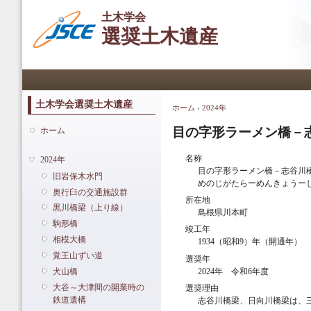
メ
土木学会
イ
選奨土木遺産
ン
コ
ン
メインメニュー
テ
ン
ツ
土木学会選奨土木遺産
ホーム
›
2024年
現在地
に
移
目の字形ラーメン橋－
ホーム
動
名称
2024年
目の字形ラーメン橋－志谷川
旧岩保木水門
めのじがたらーめんきょうー
奥行臼の交通施設群
所在地
黒川橋梁（上り線）
島根県川本町
駒形橋
竣工年
相模大橋
1934（昭和9）年（開通年）
覚王山ずい道
選奨年
2024年 令和6年度
犬山橋
大谷～大津間の開業時の
選奨理由
鉄道遺構
志谷川橋梁、日向川橋梁は、