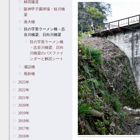
林田隧道
阪神甲子園球場・枝川橋
梁
港大橋
目の字形ラーメン橋－志
谷川橋梁、日向川橋梁
目の字形ラーメン橋
－志谷川橋梁、日向
川橋梁のパスファイ
ンダーと解説シート
瀬詰橋
尾鈴橋
2023年
2022年
2021年
2020年
2019年
2018年
2017年
2016年