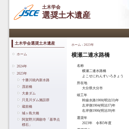
メ
土木学会
イ
選奨土木遺産
ン
コ
ン
メインメニュー
テ
ン
ツ
土木学会選奨土木遺産
ホーム
›
2023年
現在地
に
移
横瀬二連水路橋
ホーム
動
名称
2024年
横瀬二連水路橋
2023年
よこせにれんすいろきょう
十勝川統内新水路
所在地
茂岩橋
大分県大分市
大倉ダム
竣工年
只見川ダム施設群
幹線水路1900(明治33)年
左岸側1904(明治37)年
蔵前橋
右岸側1906(明治39)年
城ヶ島大橋
選奨年
阿賀野川満願寺「基準点
2023年 令和5年度
標石」