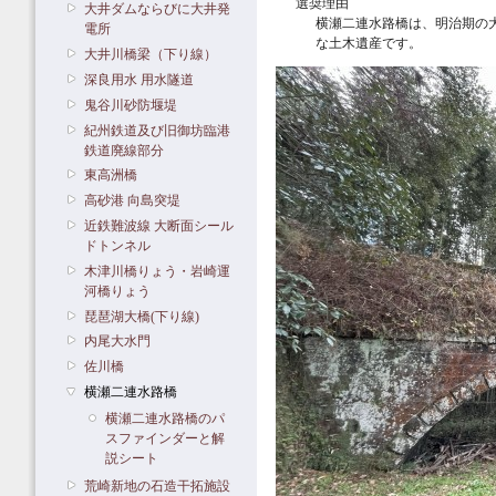
選奨理由
大井ダムならびに大井発
横瀬二連水路橋は、明治期の
電所
な土木遺産です。
大井川橋梁（下り線）
深良用水 用水隧道
鬼谷川砂防堰堤
紀州鉄道及び旧御坊臨港
鉄道廃線部分
東高洲橋
高砂港 向島突堤
近鉄難波線 大断面シール
ドトンネル
木津川橋りょう・岩崎運
河橋りょう
琵琶湖大橋(下り線)
内尾大水門
佐川橋
横瀬二連水路橋
横瀬二連水路橋のパ
スファインダーと解
説シート
荒崎新地の石造干拓施設