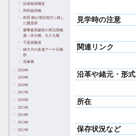
旧成相池堰堤
和田旋回橋
村田 鶴が湖北地方に残し
見学時の注意
た隧道群
爆撃被害建材の再活用橋
梁―本川橋、九十九橋
千賀居隧道
関連リンク
緒方川の多連アーチ石橋
群
花峯橋
2020年
沿革や緒元・形式
2019年
2018年
2017年
所在
2016年
2015年
2014年
2013年
保存状況など
2012年