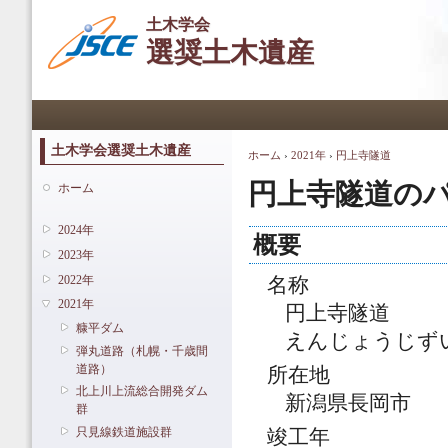
メ
土木学会
イ
選奨土木遺産
ン
コ
ン
メインメニュー
テ
ン
ツ
土木学会選奨土木遺産
ホーム
›
2021年
›
円上寺隧道
現在地
に
移
円上寺隧道の
ホーム
動
2024年
概要
2023年
2022年
名称
2021年
円上寺隧道
糠平ダム
えんじょうじず
弾丸道路（札幌・千歳間
道路）
所在地
北上川上流総合開発ダム
新潟県長岡市
群
只見線鉄道施設群
竣工年