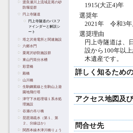
渡良瀬川上流域足尾の砂
1915(大正4)年
防堰堤群
選奨年
円上寺隧道
円上寺隧道のパスフ
2021年 令和3
ァインダーと解説シ
ート
選奨理由
塔之沢発電所と関連施設
円上寺隧道は、
六郷水門
設から100年
栗尾沢砂防施設群
木遺産です。
東山円筒分水槽
彩雲橋
詳しく知るための
殿橋
山川橋
生駒鋼索線と生駒山上遊
園地飛行塔
アクセス地図及
津守下水処理場１系水処
理施設
谷瀬の吊り橋
琵琶湖疏水（第１、第
２、分線ほか）
問合せ先
関西本線木津川橋りょう