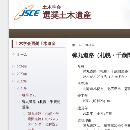
メ
土木学会
イ
選奨土木遺産
ン
コ
ン
メインメニュー
テ
ン
ツ
土木学会選奨土木遺産
ホーム
›
2021年
現在地
に
移
弾丸道路（札幌・千歳
ホーム
動
名称
2024年
弾丸道路（札幌・千歳間道路
2023年
だんがんどうろ（さっぽろ・
2022年
所在地
2021年
北海道札幌市、北広島市、恵
糠平ダム
竣工年
1953（昭和28）年
弾丸道路（札幌・千歳間
道路）
選奨年
2021年 令和3年度
弾丸道路（札幌・千
歳間道路）のパスフ
選奨理由
ァインダーと解説シ
弾丸道路は、積雪寒冷地や自
ート