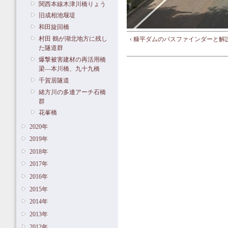
関西本線木津川橋りょう
旧成相池堰堤
和田旋回橋
村田 鶴が湖北地方に残し
‹ 糠平ダムのパスファインダーと解
た隧道群
爆撃被害建材の再活用橋
梁―本川橋、九十九橋
千賀居隧道
緒方川の多連アーチ石橋
群
花峯橋
2020年
2019年
2018年
2017年
2016年
2015年
2014年
2013年
2012年