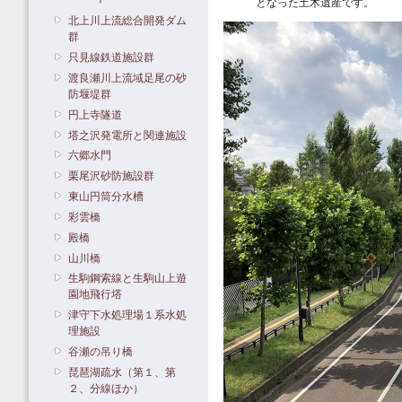
となった土木遺産です。
北上川上流総合開発ダム
群
只見線鉄道施設群
渡良瀬川上流域足尾の砂
防堰堤群
円上寺隧道
塔之沢発電所と関連施設
六郷水門
栗尾沢砂防施設群
東山円筒分水槽
彩雲橋
殿橋
山川橋
生駒鋼索線と生駒山上遊
園地飛行塔
津守下水処理場１系水処
理施設
谷瀬の吊り橋
琵琶湖疏水（第１、第
２、分線ほか）