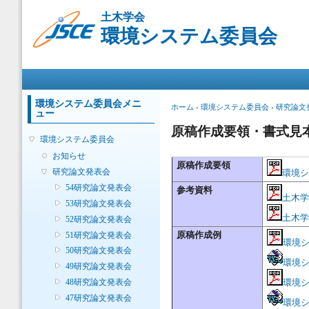
メ
土木学会
イ
環境システム委員会
ン
コ
ン
メインメニュー
テ
ン
ツ
環境システム委員会メニ
現在地
ホーム
›
環境システム委員会
›
研究論文
ュー
に
移
原稿作成要領・書式見
環境システム委員会
動
お知らせ
原稿作成要領
研究論文発表会
環境シ
54研究論文発表会
参考資料
土木学
53研究論文発表会
土木学
52研究論文発表会
原稿作成例
51研究論文発表会
環境
50研究論文発表会
環境
49研究論文発表会
環境
48研究論文発表会
47研究論文発表会
環境