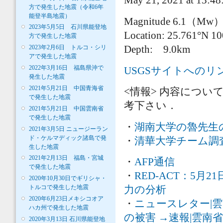
May 21, 2021 at 13:48
方で発生した地震（令和6年
能登半島地震）
Magnitude 6.1（Mw
2023年5月5日 石川県能登地
Location: 25.761°N 1
方で発生した地震
Depth: 9.0km
2023年2月6日 トルコ・シリ
アで発生した地震
2022年3月16日 福島県沖で
USGSサイトへのリ
発生した地震
2021年5月21日 中国青海省
<情報> 内容につ
で発生した地震
考下さい．
2021年5月21日 中国雲南省
で発生した地震
・
湖南大学の魯先生の現
2021年3月5日 ニュージーラン
ド・ケルマディック諸島で発
・
清華大学チーム調査
生した地震
2021年2月13日 福島・宮城
・
AFP通信
で発生した地震
・
RED-ACT：5
2020年10月30日でギリシャ・
トルコで発生した地震
力の分析
2020年6月23日メキシコオア
・
ニュースレター|
ハカ州で発生した地震
の被害 →速報|雲南
2020年3月13日 石川県能登地