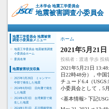
メ
土木学会 地震工学委員会
イ
地震被害調査小委員会
ン
コ
ン
メインメニュー
テ
ン
ツ
地震工学委員会 地震被害
現在地
ホーム
調査小委員会メニュー
に
移
2021年5月2
地震工学委員会 地震被害調査
動
小委員会ホーム
投稿者：
渡邊 学歩
投稿日
委員名簿
2021年5月21日 13:
地震被害状況収集
日22時48分），中国
2025年3月28日 ミャンマー
チュード6.4（USGS
中部で発生した地震
小委員会として，5月
2024年8月8日 日向灘で発生
した地震
<基本情報> 下記US
2024年4月3日 台湾東部で発
生した地震
2024年1月1日 石川県能登地