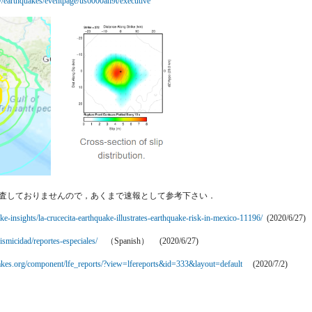
ov/earthquakes/eventpage/us6000ah9t/executive
精査しておりませんので，あくまで速報として参考下さい．
ake-insights/la-crucecita-earthquake-illustrates-earthquake-risk-in-mexico-11196/
(2020/6/27)
smicidad/reportes-especiales/
（Spanish） (2020/6/27)
uakes.org/component/lfe_reports/?view=lfereports&id=333&layout=default
(2020/7/2)