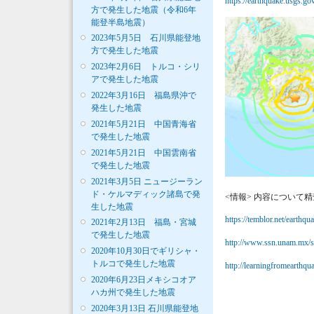
https://earthquake.usgs.g
方で発生した地震（令和6年
能登半島地震）
2023年5月5日 石川県能登地
方で発生した地震
2023年2月6日 トルコ・シリ
アで発生した地震
2022年3月16日 福島県沖で
発生した地震
2021年5月21日 中国青海省
で発生した地震
2021年5月21日 中国雲南省
で発生した地震
2021年3月5日 ニュージーラン
ド・ケルマディック諸島で発
<情報> 内容について
生した地震
https://temblor.net/earthqu
2021年2月13日 福島・宮城
で発生した地震
http://www.ssn.unam.mx/si
2020年10月30日でギリシャ・
トルコで発生した地震
http://learningfromearthq
2020年6月23日メキシコオア
ハカ州で発生した地震
2020年3月13日 石川県能登地