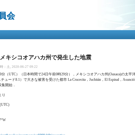
メ
イ
員会
ン
コ
ン
テ
ン
ツ
に
移
23日メキシコオアハカ州で発生した地震
動
土, 2020-06-27 09:22
時29分（UTC）（日本時間で24日午前0時29分），メキシコオアハカ州(Oaxaca)の太
ュード8.1）で大きな被害を受けた都市 La Crucecita，Juchitán，El Espinal，As
収集開始．
より
4 (UTC)
37°W