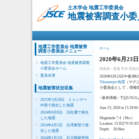
土木学会 地震工学委員会
地震被害調査小委
メインメニュー
地震工学委員会 地震被害
現在地
ホーム
調査小委員会メニュー
2020年6月
地震工学委員会 地震被害調査
小委員会ホーム
投稿者：
渡邊 学歩
投稿日時：
委員名簿
2020年6月23日午後3
Tehuantepec地震
（マグニチ
小委員会として，情報
地震被害状況収集
<基本情報> 下記USGS
2025年3月28日 ミャンマー
中部で発生した地震
June 23, 2020 at 15:29:0
2024年8月8日 日向灘で発生
した地震
Magnitude 7.4（Mw）
Location: 15.932°N 95.9
2024年4月3日 台湾東部で発
Depth: 20.0km
生した地震
2024年1月1日 石川県能登地