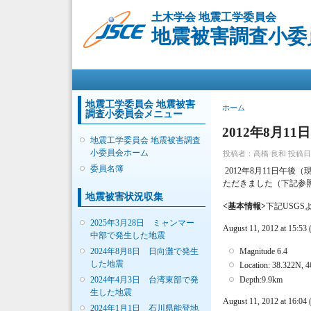
土木学会 地震工学委員会
地震被害調査小委
メインメニュー
地震工学委員会 地震被害
現在地
ホーム
調査小委員会メニュー
2012年8月1
地震工学委員会 地震被害調査
小委員会ホーム
投稿者：
高橋 良和
投稿日時：
委員名簿
2012年8月11日午
ただきました（下記参
地震被害状況収集
<基本情報>
下記USGS
2025年3月28日 ミャンマー
August 11, 2012 at 15:53 (
中部で発生した地震
2024年8月8日 日向灘で発生
Magnitude 6.4
した地震
Location: 38.322N, 
2024年4月3日 台湾東部で発
Depth:9.9km
生した地震
August 11, 2012 at 16:04 (
2024年1月1日 石川県能登地