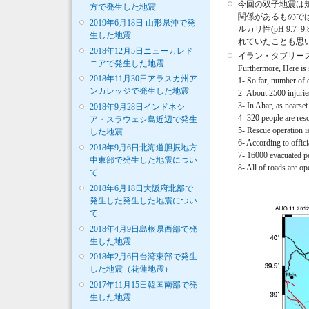
今回の双子地震は規
方で発生した地震
関係があるものでは
2019年6月18日 山形県沖で発
ルカリ性(pH 9
生した地震
れていたことも思い出
2018年12月5日ニューカレド
イラン・タブリーズ
ニアで発生した地震
Furthermore, Here is
2018年11月30日アラスカ州ア
1- So far, number of 
ンカレッジで発生した地震
2- About 2500 injurie
3- In Ahar, as nearset
2018年9月28日インドネシ
4- 320 people are resc
ア・スラウェシ島近辺で発生
5- Rescue operation 
した地震
6- According to offic
2018年9月6日北海道胆振地方
7- 16000 evacuated p
中東部で発生した地震につい
8- All of roads are op
て
2018年6月18日大阪府北部で
発生した発生した地震につい
て
2018年4月9日島根県西部で発
生した地震
2018年2月6日台湾東部で発生
した地震（花蓮地震）
2017年11月15日韓国南部で発
生した地震