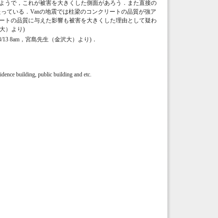
震のようで，これが被害を大きくした側面があろう．また直接の
あたっている．Vanの地震では柱梁のコンクリートの品質が強ア
ンクリートの品質に与えた影響も被害を大きくした理由として疑わ
東大）より)
3 8am，宮島先生（金沢大）より)．
sidence building, public building and etc.