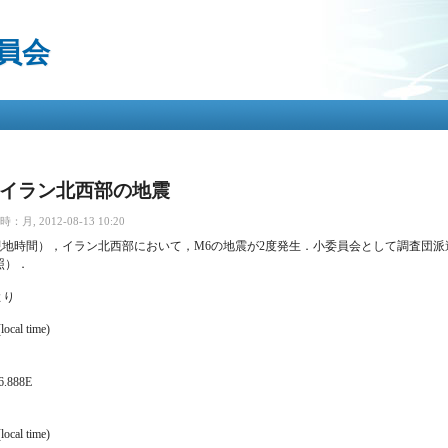
メ
イ
員会
ン
コ
ン
テ
ン
ツ
に
移
1日イラン北西部の地震
動
月, 2012-08-13 10:20
後（現地時間），イラン北西部において，M6の地震が2度発生．小委員会として調査
照）．
より
local time)
46.888E
local time)