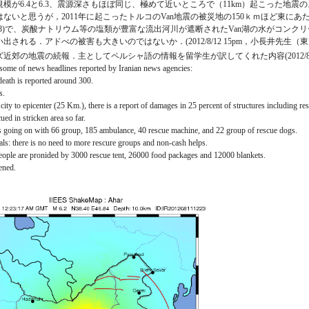
模が6.4と6.3、震源深さもほぼ同じ、極めて近いところで（11km）起こった地
ないと思うが，2011年に起こったトルコのVan地震の被災地の150ｋｍほど東に
.7–9.8)で、炭酸ナトリウム等の塩類が豊富な流出河川が遮断されたVan湖の水がコ
される．アドべの被害も大きいのではないか．(2012/8/12 15pm，小長井先生（
近郊の地震の続報．主としてペルシャ語の情報を留学生が訳してくれた内容(2012/8/1
 some of news headlines reported by Iranian news agencies:
death is reported around 300.
s.
 city to epicenter (25 Km.), there is a report of damages in 25 percent of structures including re
ued in stricken area so far.
is going on with 66 group, 185 ambulance, 40 rescue machine, and 22 group of rescue dogs.
ials: there is no need to more rescure groups and non-cash helps.
eople are pronided by 3000 rescue tent, 26000 food packages and 12000 blankets.
ened.