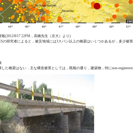
2012/8/17 22PM，高橋先生（京大）より)
IEESの研究者によると，被災地域には3スパン以上の橋梁はいくつかあるが，多少
傷
した橋梁はない．主な構造被害としては，既報の通り，建築物，特にnon-enginee