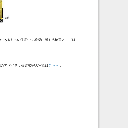
被害があるものの供用中．橋梁に関する被害としては，
redのアドベ造．橋梁被害の写真は
こちら
．