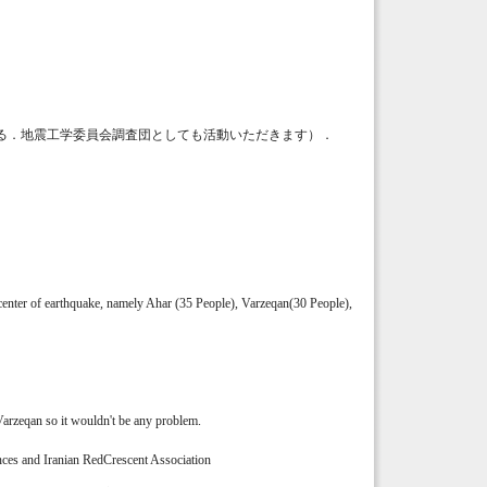
よる．地震工学委員会調査団としても活動いただきます）．
epicenter of earthquake, namely Ahar (35 People), Varzeqan(30 People),
arzeqan so it wouldn't be any problem.
inces and Iranian RedCrescent Association