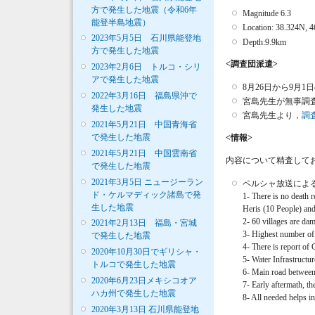
方で発生した地震（令和6年
Magnitude 6.3
能登半島地震）
Location: 38.324N, 
2023年5月5日 石川県能登地
Depth:9.9km
方で発生した地震
<調査団派遣>
2023年2月6日 トルコ・シリ
アで発生した地震
8月26日から9
2022年3月16日 福島県沖で
宮島先生が無事調
発生した地震
宮島先生より，
調
2021年5月21日 中国青海省
で発生した地震
<情報>
2021年5月21日 中国雲南省
内容について精査して
で発生した地震
2021年3月5日 ニュージーラン
ペルシャ放送による情
ド・ケルマディック諸島で発
1- There is no death 
生した地震
Heris (10 People) and
2- 60 villages are da
2021年2月13日 福島・宮城
3- Highest number of i
で発生した地震
4- There is report of
2020年10月30日でギリシャ・
5- Water Infrastructu
トルコで発生した地震
6- Main road between
2020年6月23日メキシコオア
7- Early aftermath, th
ハカ州で発生した地震
8- All needed helps i
2020年3月13日 石川県能登地