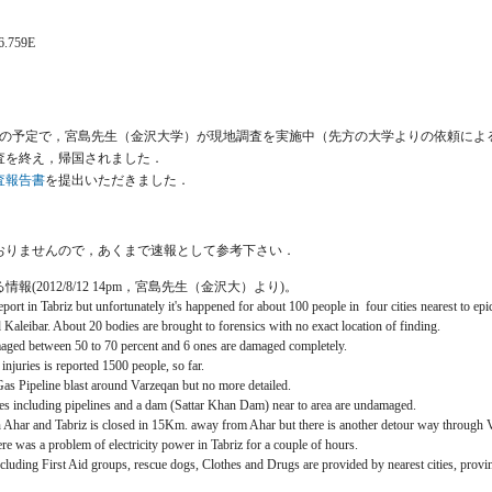
46.759E
月1日の予定で，宮島先生（金沢大学）が現地調査を実施中（先方の大学よりの依頼に
査を終え，帰国されました．
査報告書
を提出いただきました．
おりませんので，あくまで速報として参考下さい．
報(2012/8/12 14pm，宮島先生（金沢大）より)。
report in Tabriz but unfortunately it's happened for about 100 people in four cities nearest to 
 Kaleibar. About 20 bodies are brought to forensics with no exact location of finding.
maged between 50 to 70 percent and 6 ones are damaged completely.
njuries is reported 1500 people, so far.
 Gas Pipeline blast around Varzeqan but no more detailed.
res including pipelines and a dam (Sattar Khan Dam) near to area are undamaged.
 Ahar and Tabriz is closed in 15Km. away from Ahar but there is another detour way through V
ere was a problem of electricity power in Tabriz for a couple of hours.
ncluding First Aid groups, rescue dogs, Clothes and Drugs are provided by nearest cities, prov