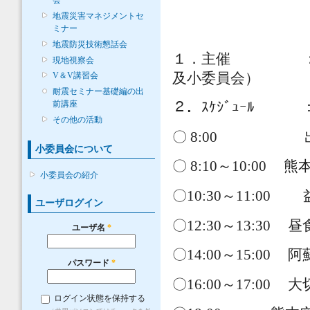
会
地震災害マネジメントセ
ミナー
地震防災技術懇話会
１．主催 ：土木
現地視察会
及小委員会）
V＆V講習会
耐震セミナー基礎編の出
前講座
２．ｽｹｼﾞｭｰﾙ ：
その他の活動
〇 8:00 出
小委員会について
〇 8:10～10:00 
小委員会の紹介
〇10:30～11:0
ユーザログイン
〇12:30～13:3
ユーザ名
*
〇14:00～15:0
パスワード
*
〇16:00～17:0
ログイン状態を保持する