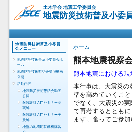
メ
土木学会 地震工学委員会
イ
地震防災技術普及小委
ン
コ
ン
メインメニュー
テ
ン
ツ
地震防災技術普及小委員
現在地
ホーム
会メニュー
に
移
熊本地震視察
地震防災技術普及小委員会ホ
動
ーム
地震防災技術懇話会講演動画
熊本地震における現
公開
活動内容
本行事は、大震災の
地震防災技術懇話会動画
準を高めていくこと
公開
でなく、大震災の実
耐震設計入門セミナー基
礎編
て再考するとともに
耐震設計入門セミナー実
ます。奮ってご参加
践編
地盤の地震応答解析講習