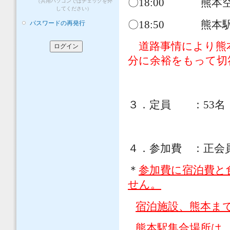
〇18:00 熊本
（共用パソコンではチェックを外
してください）
〇18:50 熊本
パスワードの再発行
道路事情により熊
分に余裕をもって切
３．定員 ：53名
４．参加費 ：正会員5
＊
参加費に宿泊費と
せん。
宿泊施設、熊本ま
熊本駅集合場所は