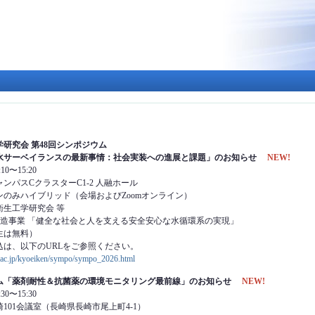
メ
イ
ン
コ
ン
テ
ン
ツ
に
移
動
研究会 第48回シンポジウム
水サーベイランスの最新事情：社会実装への進展と課題」のお知らせ
NEW!
10〜15:20
ンパスCクラスターC1-2 人融ホール
のみハイブリッド（会場およびZoomオンライン）
衛生工学研究会 等
創造事業 「健全な社会と人を支える安全安心な水循環系の実現」
学生は無料）
込は、以下のURLをご参照ください。
.ac.jp/kyoeiken/sympo/sympo_2026.html
ム「薬剤耐性＆抗菌薬の環境モニタリング最前線」のお知らせ
NEW!
30〜15:30
101会議室（長崎県長崎市尾上町4-1）