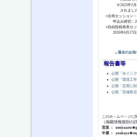
※2023年1⽉より和⽂
されました（⼟⽊
○企画セッション
申込み締切：202
○自由投稿発表セッ
2026年6⽉17⽇（
→
過去のお知
報告書等
公開「水インフ
公開「環境工学
公開「災害に対
公開「宮城県北
このホ－ムペ－ジに
（掲載情報個別の
宮里 ： nmiyazato★gu
中屋 ： ynakaya★eng.