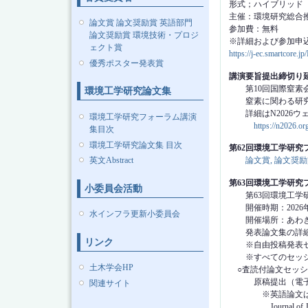
形式；ハイブリッド（
主催：環境研究総合推進費
論文賞 論文奨励賞 英語部門
参加費：無料
論文奨励賞 環境技術・プロジ
※詳細および参加申
ェクト賞
https://j-ec.smartcore.
優秀ポスター発表賞
講演要旨提出締切り
第10回国際窒素会議
環境工学研究論文集
窒素に関わる研究・
詳細はN2026ウ
環境工学研究フォーラム講演
https://n2026.or
集目次
環境工学研究論文集 目次
第62回環境工学研
英文Abstract
論文賞, 論文奨
第63回環境工学研
小委員会活動
第63回環境工学研
開催時期：2026年
水インフラ更新小委員会
開催場所：あわぎん
発表論文集の詳細
リンク
※自由投稿発表セッ
※すべてのセッショ
土木学会HP
○査読付論文セッシ
原稿提出（電子登録）期
関連サイト
※英語論⽂はこれまで
Journal of JSC