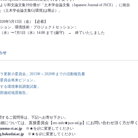
論⽂集19分冊が「⼟⽊学会論⽂集（Japanese Journal of JSCE）」に統合
学会論⽂集G(環境)は廃⽌）。
：
6年5⽉15⽇（⾦）【必着】
ション，環境技術・プロジェクトセッション：
⽔）〜7⽉1⽇（⽔）14:00 まで (厳守) → 終了いたしました
らせ
ラ更新小委員会」2015年～2020年までの活動報告書
委員会将来ビジョン」
する環境事前調査試案」
部連続地震報告」
関するご質問等は、下記へお寄せ下さい。
詳細については、直接委員会【
】にお問い合わせ頂く方が早
eec-info★jsce-ml.jp
nma-ct.ac.jp
※★を@に変更してください
hokudai.ac.jp
※★を@に変更してください