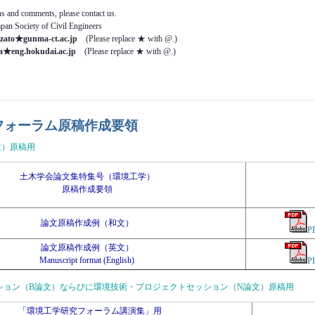
ns and comments, please contact us.
pan Society of Civil Engineers
azato★gunma-ct.ac.jp
(Please replace ★ with @.)
a★eng.hokudai.ac.jp
(Please replace ★ with @.)
フォーラム原稿作成要領
文）原稿用
土木学会論文集特集号（環境工学）
原稿作成要領
論文原稿作成例（和文）
P
論文原稿作成例（英文）
Manuscript format (English)
P
ション（B論文）ならびに環境技術・プロジェクトセッション（N論文）原稿用
「環境工学研究フォーラム講演集」用