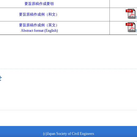
要旨原稿作成要領
要旨原稿作成例（和文）
要旨原稿作成例（英文）
Abstract format (English)
ム原稿作成要領 について
せ
て
(c)Japan Society of Civil Engineers