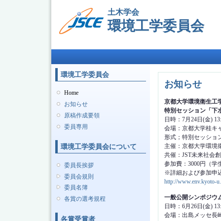
土木学会
環境工学委員会
メインメニュー
環境工学委員会
お知らせ
Home
京都大学環境衛生工学
お知らせ
特別セッション「下
原稿作成要領
日時：7月24日(金) 13:
委員専用
会場：京都大学桂キャ
形式；特別セッション
主催：京都大学環境
環境工学委員会について
共催：JST未来社会
参加費：3000円（
委員長挨拶
※詳細および参加申
委員会規則
http://www.env.kyoto-u
委員名簿
一般公開シンポジウ
各賞の選考規程
日時：6月26日(金) 13:
会場：出島メッセ長崎
各賞受賞者