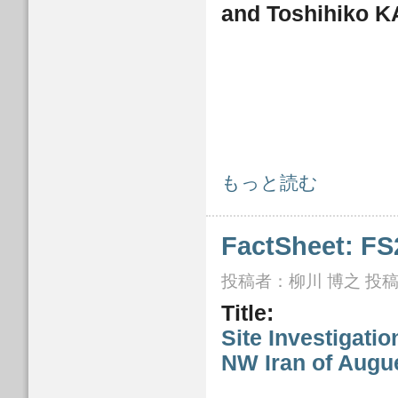
and Toshihiko K
JSCE Disaster reports- Investigation R
もっと読む
FactSheet: FS
投稿者：
柳川 博之
投稿日
Title:
Site Investigati
NW Iran of Augue