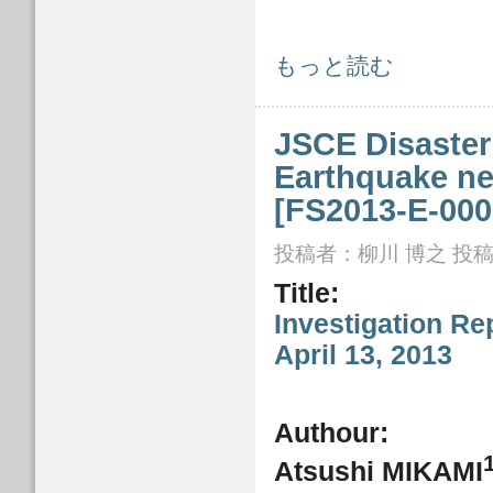
Tsunami-induced Debris of Freight Cont
もっと読む
JSCE Disaster 
Earthquake ne
[FS2013-E-000
投稿者：
柳川 博之
投稿日
Title:
Investigation R
April 13, 2013
Authour:
Atsushi MIKAMI