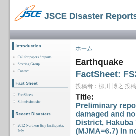
メ
イ
JSCE Disaster Report
ン
コ
ン
メインメニュー
テ
ン
ツ
Introduction
現在地
ホーム
に
移
Call for papers / reports
Earthquake
動
Steering Group
Contact
FactSheet: FS
Fact Sheet
投稿者：
柳川 博之
投稿日
FactSheets
Title:
Submission site
Preliminary repo
damaged and non
Recent Disasters
District, Hakuba
2012 Northern Italy Earthquake,
(MJMA=6.7) in no
Italy