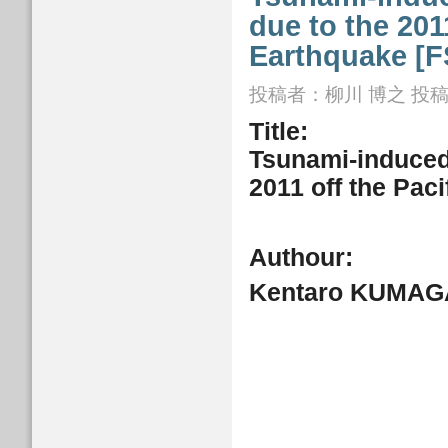
due to the 201
Earthquake [F
投稿者：
柳川 博之
投稿日
Title:
Tsunami-induced 
2011 off the Pac
Authour:
Kentaro KUMAG