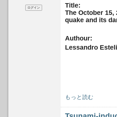
Title:
The October 15, 
quake and its da
Authour:
Lessandro Este
The October 15, 2013 Bohol Island, Phil
もっと読む
Tsunami-induc