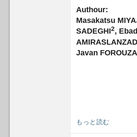
Authour:
Masakatsu MIY
2
SADEGHI
, Eba
AMIRASLANZA
Javan FOROUZ
FactSheet: FS2013-E-0001 について
もっと読む