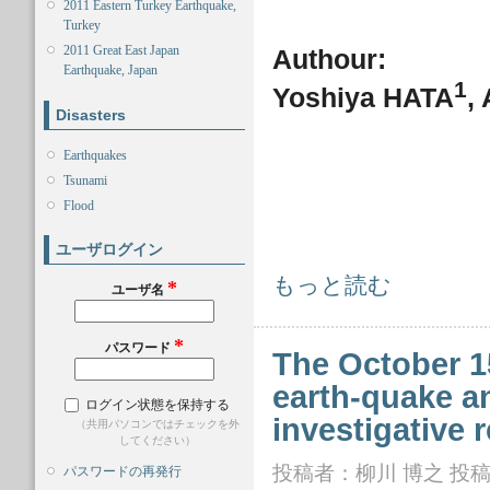
2011 Eastern Turkey Earthquake,
Turkey
2011 Great East Japan
Authour:
Earthquake, Japan
1
Yoshiya HATA
,
Disasters
Earthquakes
Tsunami
Flood
ユーザログイン
FactSheet: FS2015-E-0001 について
もっと読む
*
ユーザ名
*
パスワード
The October 15
earth-quake a
ログイン状態を保持する
investigative 
（共用パソコンではチェックを外
してください）
投稿者：
柳川 博之
投稿日
パスワードの再発行