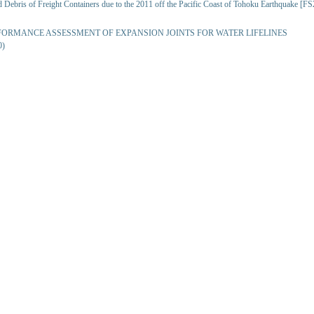
 Debris of Freight Containers due to the 2011 off the Pacific Coast of Tohoku Earthquake [F
FORMANCE ASSESSMENT OF EXPANSION JOINTS FOR WATER LIFELINES
0)