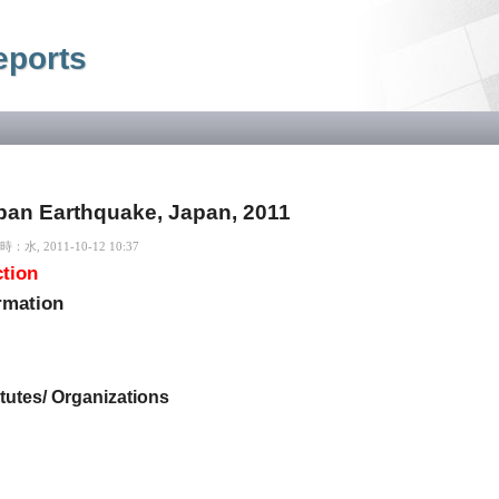
メ
イ
eports
ン
コ
ン
テ
ン
ツ
に
移
pan Earthquake, Japan, 2011
動
水, 2011-10-12 10:37
ction
rmation
itutes/ Organizations