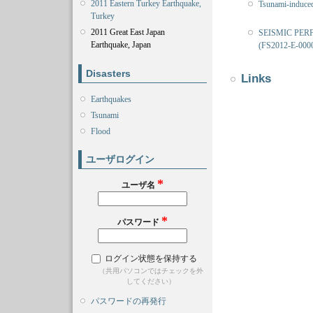
2011 Eastern Turkey Earthquake,
Tsunami-induced
Turkey
2011 Great East Japan
SEISMIC PER
Earthquake, Japan
(FS2012-E-000
Disasters
Links
Earthquakes
Tsunami
Flood
ユーザログイン
*
ユーザ名
*
パスワード
ログイン状態を保持する
（共用パソコンではチェックを外
してください）
パスワードの再発行