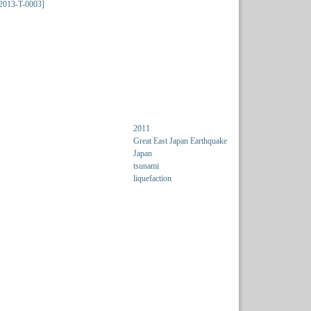
S2013-T-0003]
2011
Great East Japan Earthquake
Japan
tsunami
liquefaction