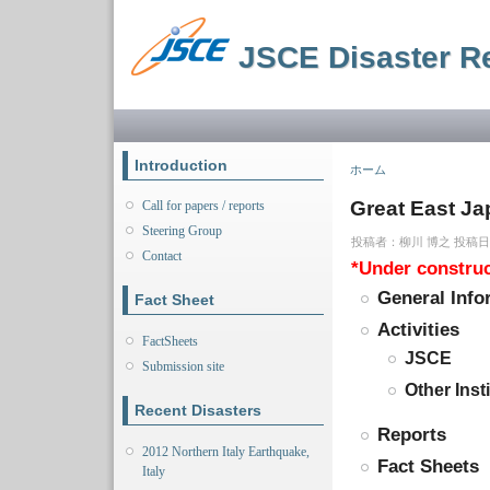
JSCE Disaster R
メインメニュー
Introduction
現在地
ホーム
Great East Ja
Call for papers / reports
Steering Group
投稿者：
柳川 博之
投稿日時：
Contact
*Under constru
General Info
Fact Sheet
Activities
FactSheets
JSCE
Submission site
Other Inst
Recent Disasters
Reports
2012 Northern Italy Earthquake,
Fact Sheets
Italy