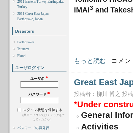
2011 Eastern Turkey Earthquake,
3
Turkey
IMAI
and Takes
2011 Great East Japan
Earthquake, Japan
Disasters
Earthquakes
Tsunami
Flood
FactSheet: FS2012-E-0000 (Sample)
もっと読む
コメン
ユーザログイン
*
ユーザ名
Great East Ja
投稿者：
柳川 博之
投稿日
*
パスワード
*Under constru
ログイン状態を保持する
General Info
（共用パソコンではチェックを外
してください）
Activities
パスワードの再発行