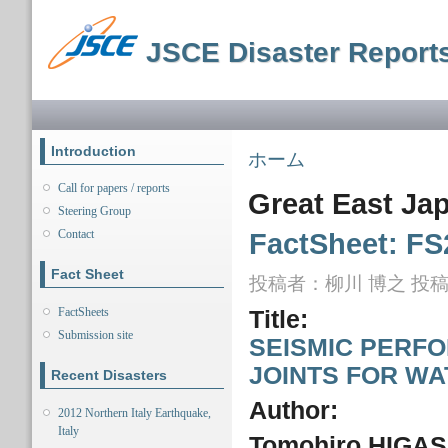
メ
イ
JSCE Disaster Report
ン
コ
ン
メインメニュー
テ
ン
ツ
Introduction
現在地
ホーム
に
移
Call for papers / reports
Great East Ja
動
Steering Group
Contact
FactSheet: FS
Fact Sheet
投稿者：
柳川 博之
投稿日
FactSheets
Title:
Submission site
SEISMIC PERF
JOINTS FOR WA
Recent Disasters
Author:
2012 Northern Italy Earthquake,
Italy
Tomohiro HIGA