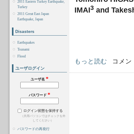
2011 Eastern Turkey Earthquake,
3
Turkey
IMAI
and Takes
2011 Great East Japan
Earthquake, Japan
Disasters
Earthquakes
Tsunami
Flood
FactSheet: FS2012-E-0000 (Sample)
もっと読む
コメン
ユーザログイン
*
ユーザ名
*
パスワード
ログイン状態を保持する
（共用パソコンではチェックを外
してください）
パスワードの再発行