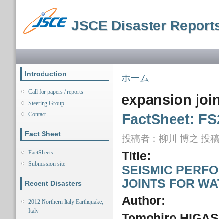
メ
イ
JSCE Disaster Report
ン
コ
ン
メインメニュー
テ
ン
ツ
Introduction
現在地
ホーム
に
移
Call for papers / reports
expansion join
動
Steering Group
Contact
FactSheet: FS
Fact Sheet
投稿者：
柳川 博之
投稿日
FactSheets
Title:
Submission site
SEISMIC PERF
JOINTS FOR WA
Recent Disasters
Author:
2012 Northern Italy Earthquake,
Italy
Tomohiro HIGA