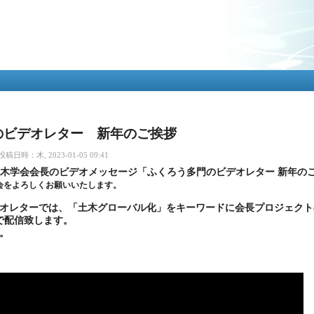
メ
イ
ン
コ
ン
テ
ン
ツ
に
移
のビデオレター 新年のご挨拶
動
投稿日時：木, 2023-01-05 09:41
0代土木学会会長のビデオメッセージ「ふくろう多門のビデオレター 新年の
会をよろしくお願いいたします。
オレターでは、「土木グローバル化」をキーワードに会長プロジェクト
で配信致します。
。