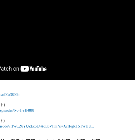
mbcad00a3806b
ト)
e/episodes/No-1-e1l488l
ト)
om/episode/7rIWCZ6YQZEc6E4AoL6VPm?si=XrHejlxTSTWUU...