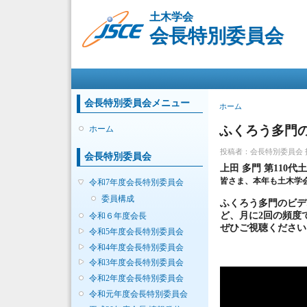
土木学会
会長特別委員会
メインメニュー
会長特別委員会メニュー
現在地
ホーム
ふくろう多門
ホーム
投稿者：
会長特別委員会
会長特別委員会
上田 多門 第11
皆さま、本年も土木学
令和7年度会長特別委員会
委員構成
ふくろう多門のビデ
ど、月に2回の頻度
令和６年度会長
ぜひご視聴ください
令和5年度会長特別委員会
令和4年度会長特別委員会
令和3年度会長特別委員会
令和2年度会長特別委員会
令和元年度会長特別委員会