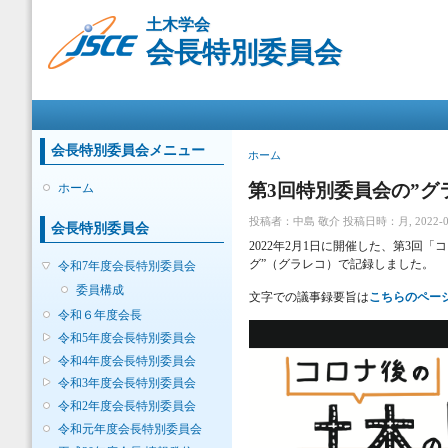
メ
土木学会
イ
会長特別委員会
ン
コ
ン
メインメニュー
テ
ン
ツ
会長特別委員会メニュー
現在地
ホーム
に
移
第3回特別委員会の”グ
ホーム
動
投稿者：
中島 敬介
投稿日時：月, 2022-03-
会長特別委員会
2022年2月1日に開催した、第3回
グ”（グラレコ）で記録しました。
令和7年度会長特別委員会
委員構成
文字での議事録要旨は
こちらのペー
令和６年度会長
令和5年度会長特別委員会
令和4年度会長特別委員会
令和3年度会長特別委員会
令和2年度会長特別委員会
令和元年度会長特別委員会