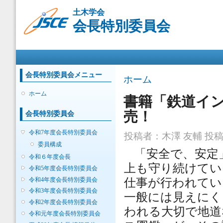
メ
土木学会
イ
会長特別委員会
ン
コ
ン
メインメニュー
テ
ン
ツ
会長特別委員会メニュー
現在地
ホーム
に
移
ホーム
書籍「鉄道イン
動
売！
会長特別委員会
令和7年度会長特別委員会
投稿者：
木澤 友輔
投稿日
委員構成
「安全で、安定
令和６年度会長
上も守り続けてい
令和5年度会長特別委員会
令和4年度会長特別委員会
仕事が行われてい
令和3年度会長特別委員会
一般には見えにく
令和2年度会長特別委員会
われる大切で地道
令和元年度会長特別委員会