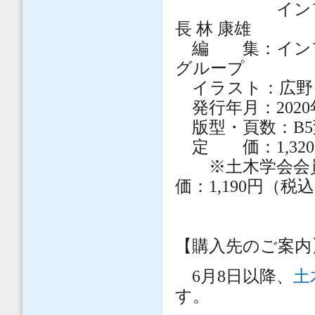
インフラメン
長 林 康雄
編 集：インフ
グループ
イラスト：広野り
発行年月：2020
版型・頁数：B5
定 価：1,320
※土木学会会員
価：1,190円（税
【購入先のご案内
6月8日以降、
土
す。