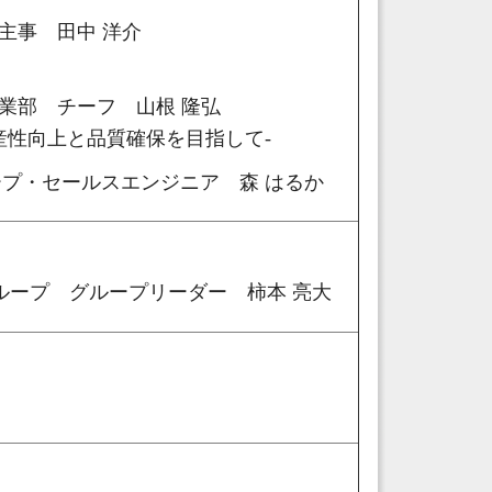
主事 田中 洋介
業部 チーフ 山根 隆弘
M -生産性向上と品質確保を目指して-
プ・セールスエンジニア 森 はるか
ープ グループリーダー 柿本 亮大