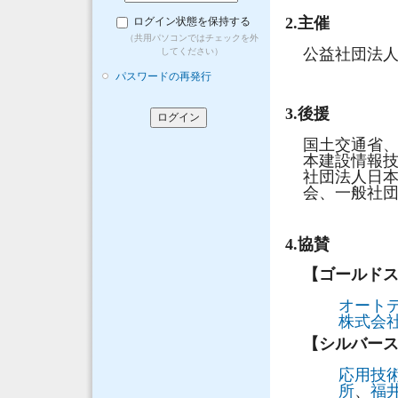
2.主催
ログイン状態を保持する
（共用パソコンではチェックを外
公益社団法人
してください）
パスワードの再発行
3.後援
国土交通省
本建設情報
社団法人日本
会、一般社団
4.協賛
【ゴールド
オート
株式会
【シルバー
応用技
所
、
福