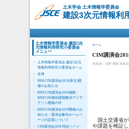
土木学会 土木情報学委員会
建設3次元情報利
メインメニュー
土木情報学委員会 建設3次
現在地
ホーム
元情報利用研究小委員会
メニュー
CIM講演会2
土木情報学委員会 建設3次元
投稿者：
浅野 善昭
投稿日時：
情報利用研究小委員会ホーム
名簿
BIM/CIM講演会2019(東京)開
催のお知らせ
BIM/CIM講演会2019連動・
BIM/CIM個別課題解決アイデ
アソン開催の件
BIM/CIM講演会2019開催のお
知らせ・講演会案内ホームペ
国土交通省が推
ージの設置について
や課題を検証し
CIM講演会2018 特設ページ・