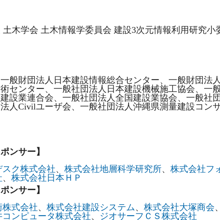
 土木学会 土木情報学委員会 建設3次元情報利用研究小
、一般財団法人日本建設情報総合センター、一般財団法
技術センター、一般社団法人日本建設機械施工協会、一
建設業連合会、一般社団法人全国建設業協会、一般社団
法人Civilユーザ会、一般社団法人沖縄県測量建設コン
スポンサー】
デスク株式会社
、
株式会社地層科学研究所
、
株式会社フ
社
、
株式会社日本ＨＰ
スポンサー】
術株式会社
、
株式会社建設システム
、
株式会社大塚商会
井コンピュータ株式会社
、
ジオサーフＣＳ株式会社