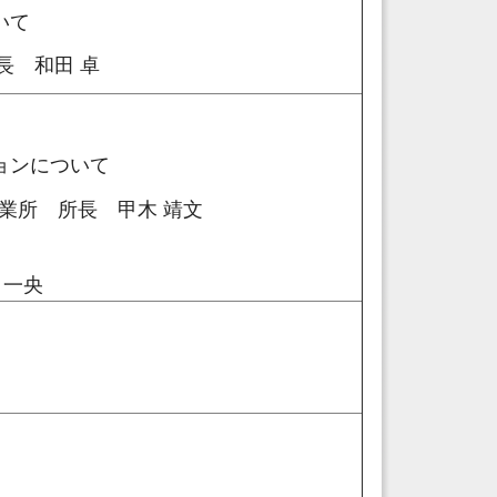
ついて
長 和田 卓
ーションについて
業所 所長 甲木 靖文
 一央