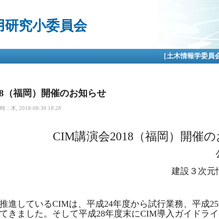
メ
イ
用研究小委員会
ン
コ
ン
テ
［土木情報学委員
ン
ツ
に
移
018（福岡）開催のお知らせ
動
木, 2018-08-30 18:28
CIM講演会2018（福岡）開催
建設３次元
進しているCIMは、平成24年度から試行業務、平成2
てきました。そして平成28年度末にCIM導入ガイドラ