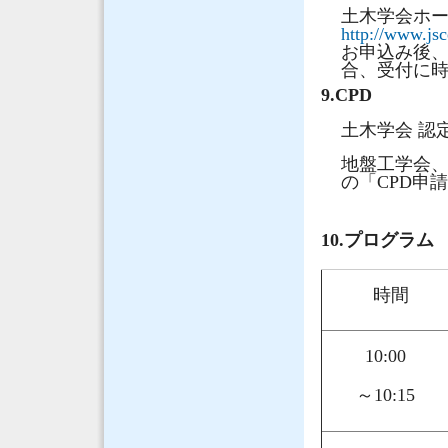
土木学会ホー
http://www.jsc
お申込み後
合、受付に
9.CPD
土木学会 認
地盤工学会
の「CPD申
10.プログラ
時間
10:00
～10:15