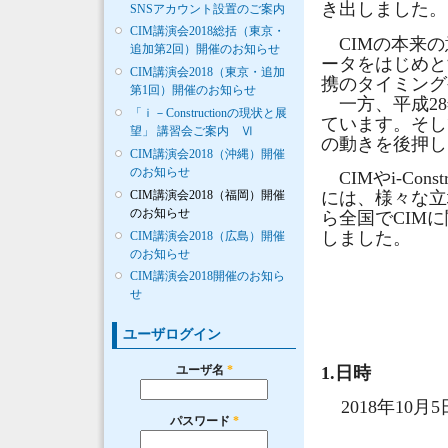
き出しました。
SNSアカウント設置のご案内
CIM講演会2018総括（東京・
CIMの本来の
追加第2回）開催のお知らせ
ータをはじめと
CIM講演会2018（東京・追加
携のタイミング
第1回）開催のお知らせ
一方、平成28年
「ｉ－Constructionの現状と展
ています。そし
望」 講習会ご案内 Ⅵ
の動きを後押し
CIM講演会2018（沖縄）開催
のお知らせ
CIMやi-Co
CIM講演会2018（福岡）開催
には、様々な立
のお知らせ
ら全国でCIM
しました。
CIM講演会2018（広島）開催
のお知らせ
CIM講演会2018開催のお知ら
せ
ユーザログイン
1.日時
ユーザ名
*
2018年10月5
パスワード
*