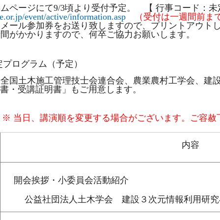
ムページにて9/3頃より受付予定。 【 行事コード：未定
e.or.jp/event/active/information.asp
（受付は一週間前ま
、メール参加券をお送り致しますので、プリントアウト
時間がかかりますので、何卒ご協力お願いします。
定プログラム（予定）
、全国土木施工管理技士会連合会、農業農村工学会、建
請書・受講証明書」もご用意します。
ム
※ 当日、講演順を変更する場合がございます。ご容赦
内容
開会挨拶・小委員会活動紹介
公益社団法人土木学会 建設３次元情報利用研究