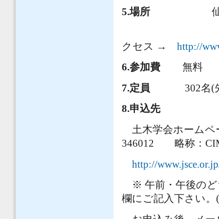
5.
場所
仙台市福
〒980-002
クセス →
http://ww
6.参加費
無料
7.定員
302名(先
8.申込先
土木学会ホームペー
346012 略称：CI
http://www.jsce.or.j
※ 午前・午後のど
欄にご記入下さい。(