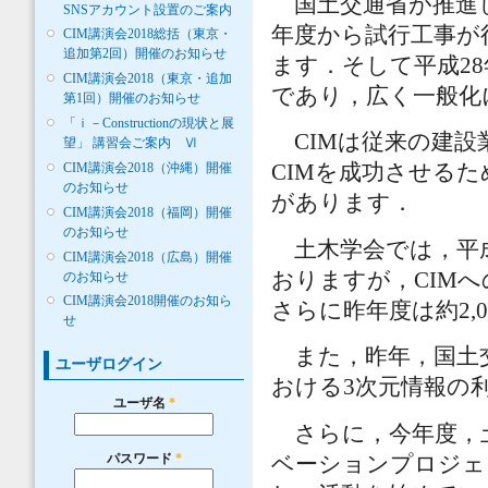
国土交通省が推進し
SNSアカウント設置のご案内
年度から試行工事が
CIM講演会2018総括（東京・
追加第2回）開催のお知らせ
ます．そして平成2
CIM講演会2018（東京・追加
であり，広く一般化
第1回）開催のお知らせ
「ｉ－Constructionの現状と展
CIMは従来の建設
望」 講習会ご案内 Ⅵ
CIM講演会2018（沖縄）開催
CIMを成功させる
のお知らせ
があります．
CIM講演会2018（福岡）開催
のお知らせ
土木学会では，平成
CIM講演会2018（広島）開催
おりますが，CIMへ
のお知らせ
CIM講演会2018開催のお知ら
さらに昨年度は約2,
せ
また，昨年，国土交通省
ユーザログイン
おける3次元情報の
ユーザ名
*
さらに，今年度，
パスワード
*
ベーションプロジェ