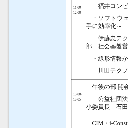
福井コンピュ
11:00-
12:00
・ソフトウェ
手に効率化～
伊藤忠テクノ
部 社会基盤
・線形情報か
川田テクノシ
午後の部 開
13:00-
公益社団法人
13:05
小委員長 石
CIM・i-Cons