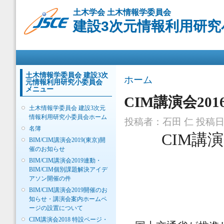
メ
土木学会 土木情報学委員会
イ
建設3次元情報利用研究
ン
コ
ン
メインメニュー
テ
ン
ツ
土木情報学委員会 建設3次
現在地
ホーム
元情報利用研究小委員会
に
メニュー
移
CIM講演会20
動
土木情報学委員会 建設3次元
情報利用研究小委員会ホーム
投稿者：
石田 仁
投稿日時：
名簿
CIM講
BIM/CIM講演会2019(東京)開
催のお知らせ
BIM/CIM講演会2019連動・
BIM/CIM個別課題解決アイデ
アソン開催の件
BIM/CIM講演会2019開催のお
知らせ・講演会案内ホームペ
ージの設置について
CIM講演会2018 特設ページ・