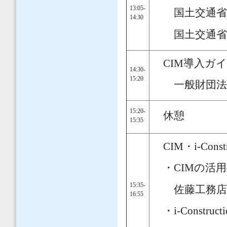
13:05-
国土交通省 
14:30
国土交通省 
CIM導入ガ
14:30-
15:20
一般財団法人
15:20-
休憩
15:35
CIM・i-Cons
・CIMの活用
15:35-
佐藤工務店 工
16:55
・i-Constr