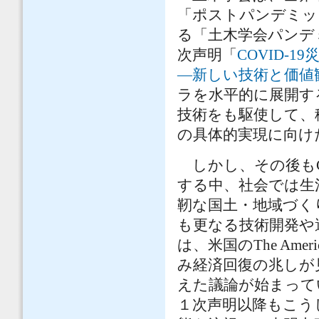
「ポストパンデミッ
る「土木学会パンデミ
次声明「
COVID-
—新しい技術と価値
ラを水平的に展開す
技術をも駆使して、
の具体的実現に向け
しかし、その後もC
する中、社会では生
靭な国土・地域づく
も更なる技術開発や
は、米国のThe Ame
み経済回復の兆しが
えた議論が始まって
１次声明以降もこう