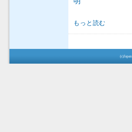
明
COVID-19災禍を踏まえた社会
もっと読む
て
(c)Japan