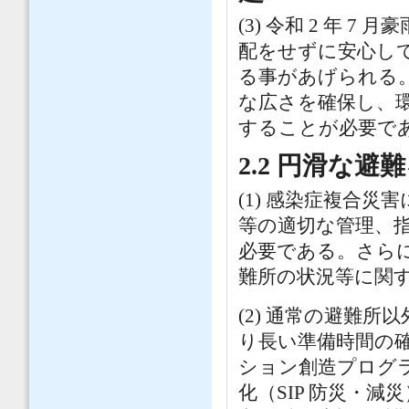
(3) 令和 2 年
配をせずに安心し
る事があげられる
な広さを確保し、
することが必要で
2.2 円滑な
(1) 感染症複合
等の適切な管理、
必要である。さら
難所の状況等に関
(2) 通常の避難
り長い準備時間の
ション創造プログラ
化（SIP 防災・