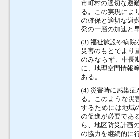
市町村の適切な避
る。この実現によ
の確保と適切な避
発の一層の加速と
(3) 福祉施設や
災害のもとでより
のみならず、中長
に、地理空間情報
ある。
(4) 災害時に感
る。このような災
するためには地域
の促進が必要であ
ら、地区防災計画
の協力を継続的に