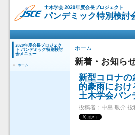
メ
土木学会 2020年度会長プロジェクト
イ
パンデミック特別検討
ン
コ
ン
メインメニュー
テ
ン
ツ
2020年度会長プロジェク
現在地
ホーム
ト パンデミック特別検討
に
会メニュー
移
新着・お知ら
動
ホーム
新型コロナの
的豪雨におけ
土木学会パン
投稿者：
中島 敬介
投稿