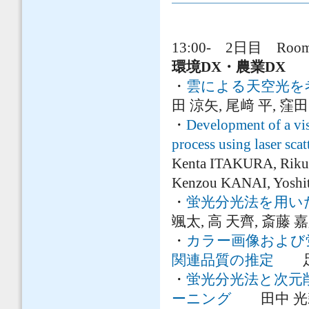
13:00- 2日目 Room 
環境DX・農業DX
・
雲による天空光を
田 涼矢, 尾﨑 平, 窪田
・
Development of a vis
process using laser sca
Kenta ITAKURA, Rik
Kenzou KANAI, Yoshi
・
蛍光分光法を用いた
颯太, 高 天齊, 斎藤 
・
カラー画像および
関連品質の推定
足立 
・
蛍光分光法と次元
ーニング
田中 光莉,