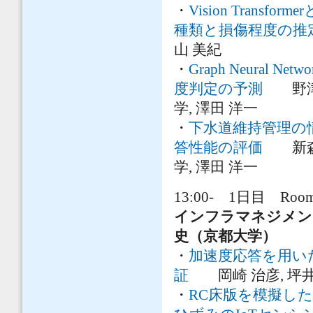
・
Vision Tran
種類と損傷程度の推
山 美紀
・
Graph Neura
度判定の予測
野津 秀
学, 澤田 洋一
・
下水道維持管理の
答性能の評価
新森 海
学, 澤田 洋一
13:00- 1日目 Room
インフラマネジメ
史（京都大学）
・
加速度応答を用い
証
岡崎 治彦, 坪井 
・
RC床版を模擬し