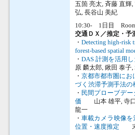
五箇 亮太, 斉藤 直輝,
弘, 長谷山 美紀
10:30- 1日目 Room 
交通ＤＸ／推定・予
・
Detecting high-risk 
forest-based spatial mo
・
DAS 計測を活
原 麟太郎, 鍬田 泰子,
・
京都市都市圏におけ
づく渋滞予測手法の
・
民間プローブデー
価
山本 雄平, 寺口 敏
龍一
・
車載カメラ映像を
位置・速度推定
末吉 