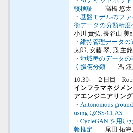
・
AIチャットボッ
較検証
高橋 悠太
・
基盤モデルのファ
衡データの分類精度
小川 貴弘, 長谷山 美
・
維持管理データの
太郎, 安藤 翠, 寇 主銘
・
地域毎のデータの
く損傷分類
馮 鈺虎,
10:30- ２日目 Room
インフラマネジメ
アエンジニアリング
・
Autonomous ground p
using QZSS/CLAS
Ju
・
CycleGAN 
報推定
尾田 拓海, 斎