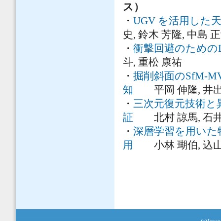
ス）
・
UGV を活用した
史, 鈴木 芳隆, 中島 正
・
衝撃回避のための
斗, 重松 康祐
・
掘削斜面のSfM-
知
平岡 伸隆, 井出 
・
三次元復元技術と
証
北村 諒馬, 石井 明
・
深層学習を用いた
用
小林 瑚伯, 込山 