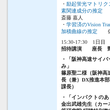
・
励起蛍光マトリク
素関連成分の推定
小
斎藤 嘉人
・
学習済のVision 
加積曲線の推定
佐藤 
15:30-17:30 1日目 
招待講演 座長 
・「阪神高速サイバ
み」
篠原聖二様（阪神高
長（兼）DX推進本
課長）
・「インパクトのあ
金出武雄先生（カー