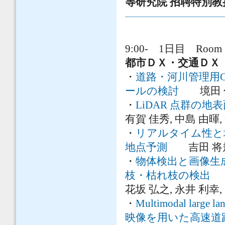
等研究院 招聘特別教
9:00- 1日目 Room 
都市ＤＸ・交通ＤＸ
・
道路・河川管理用C
ールの検討
境田 伸哉
・
LiDAR 点群の
有賀 佳秀, 中島 由暉, O
・
リアルタイム性と
地点予測
吉田 将規, 
・
物体検出と画像生
枝・枯れ枝の検出
岡
花坂 弘之, 永井 利幸,
・
Multimodal large
映像を用いた高速道