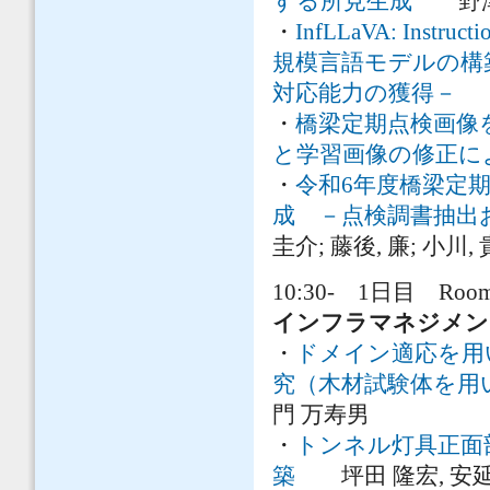
する所見生成
野津 秀
・
InfLLaVA: In
規模言語モデルの構
対応能力の獲得－
佐
・
橋梁定期点検画像
と学習画像の修正に
・
令和6年度橋梁定
成 －点検調書抽出
圭介; 藤後, 廉; 小川,
10:30- 1日目 Room
インフラマネジメン
・
ドメイン適応を用
究（木材試験体を用
門 万寿男
・
トンネル灯具正面
築
坪田 隆宏, 安延 