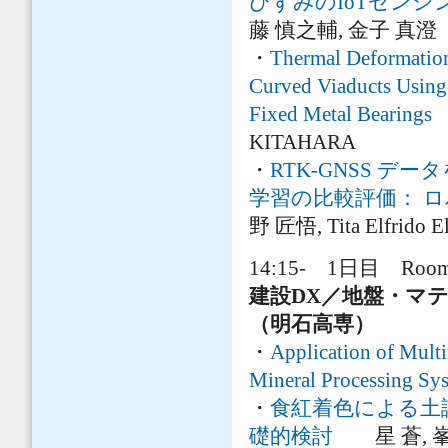
ひずみのIoTセンシ
藤 慎之輔, 金子 真澄
・
Thermal Deformation
Curved Viaducts Using
Fixed Metal Bearings
E
KITAHARA
・
RTK-GNSS 
学習の比較評価： 
野 匠悟, Tita Elfrido
14:15- 1日目 Room
建設DX／地盤・マ
（明石高専）
・
Application of Mult
Mineral Processing Sy
・
食紅着色による土
礎的検討
星 蒼, 峯啓