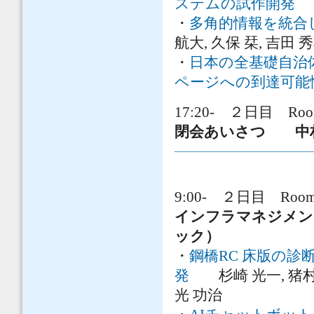
ステムの試作開発
内
・
多角的情報を統合
航大, 久保 栞, 吉田 
・
日本の全基礎自治
ページへの到達可能
17:20- ２日目 Roo
閉会あいさつ 中村
9:00- ２日目 Room 
インフラマネジメ
ック）
・
鋼橋RC 床版の診
発
杉崎 光一, 猪村 元
光 功治