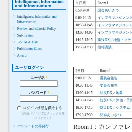
Intelligence, Informatics
１日目
Room I
and Infrastructure
8:50-9:00
開会あいさつ
Intelligence, Informatics and
9:00-10:15
インフラマネジメント
Infrastructure
10:30-11:45
インフラマネジメン
Review and Editorial Policy
13:00-14:00
インフラマネジメン
Submission
14:15-15:15
建設DX／地盤・マ
J-STAGE Data
15:30-17:30
招待講演
Publication Ethics
Award
ユーザログイン
2日目
Room I
ユーザ名
*
9:00₋10:15
委員会報告
10:30-11:45
委員会報告
パスワード
*
13:00-14:15
防災DX／地象
14:30-15:45
防災DX／評価・予
16:00-17:15
防災DX／システム
ログイン状態を保持する
（共用パソコンではチェックを外
17:20-17:30
閉会あいさつ
してください）
Room I：カンファ
パスワードの再発行