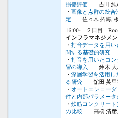
損傷評価
吉田 純司, 
・
画像と点群の統合
定
佐々木 拓海, 板倉
16:00- ２日目 Room
インフラマネジメン
・
打音データを用い
関する基礎的研究
V
・
打音を用いたコン
習の導入
鈴木 大地
・
深層学習を活用し
る研究
舘田 英里香, 
・
オートエンコーダ
件と内部パラメータ
・
鉄筋コンクリート
の比較
高橋 清彦, 尾