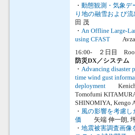
・
動態観測・気象デ
り地の融雪および流
田 茂
・
An Offline Large-La
using CFAST
Avzalsh
16:00- ２日目 Roo
防災DX／システム
・
Advancing disaster p
time wind gust informa
deployment
Kenichi 
Tomofumi KITAMURA, 
SHINOMIYA, Kengo A
・
風の影響を考慮し
価
矢端 伸一朗, 坪田 隆
・
地震被害調査画像