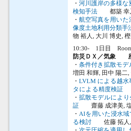
・
河川護岸の多様な変
検知手法
都築 幸乃, 
・
航空写真を用いた
像度土地利用分類手
物 裕人, 大川 博史, 
10:30- 1日目 Room 
防災ＤＸ／気象 座
・
条件付き拡散モデ
増田 和輝, 田中 陽二,
・
LVLM による
タによる精度検証
秋
・
拡散モデルにより
証
齋藤 成津美, 塩尻
・
AIを用いた浸水
る検討
佐藤 拓人, 
・
次元圧縮を適用し