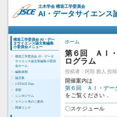
メ
土木学会 構造工学委員会
イ
AI・データサイエンス
ン
コ
ン
メインメニュー
テ
ン
ツ
構造工学委員会 AI・デー
現在地
ホーム
タサイエンス論文集編集
に
小委員会メニュー
移
第６回 ＡＩ
動
構造工学委員会 AI・データ
ログラム
サイエンス論文集編集小委員
会ホーム
投稿者：
阿部 雅人
投稿日
編集体制
論文集
開催案内は
J-STAGE Data
第６回 ＡＩ・デー
表彰
をご覧ください．
シンポジウム
イベント等のご案内
〇スケジュール
関連リンク