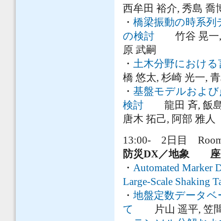
西牟田 裕介, 秀島 喬
・
橋梁振動の時系列デ
の検討
竹谷 晃一, 松崎
原 武嗣
・
土木分野における
橋 悠太, 杉崎 光一, 
・
基盤モデルおよび
検討
龍田 斉, 飯島 悠
唐木 拓己, 阿部 雅人
13:00- 2日目 Room
防災DX／地象 座
・
Automated Marker De
Large-Scale Shaking Ta
・
地盤定数データベ
て
片山 遥平, 笠間