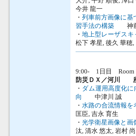
大介, 平野 順俊, 澤口 
今井 龍一
・
列車前方画像に基
習手法の構築
神前 真
・
地上型レーザスキ
松下 孝星, 後久 華穂,
9:00- 1日目 Room 
防災ＤＸ／河川 座
・
ダム運用高度化に
向
中津川 誠
・
水路の合流情報を考
匡臣, 吉永 育生
・
光学衛星画像と画
汰, 清水 悠太, 岩村 