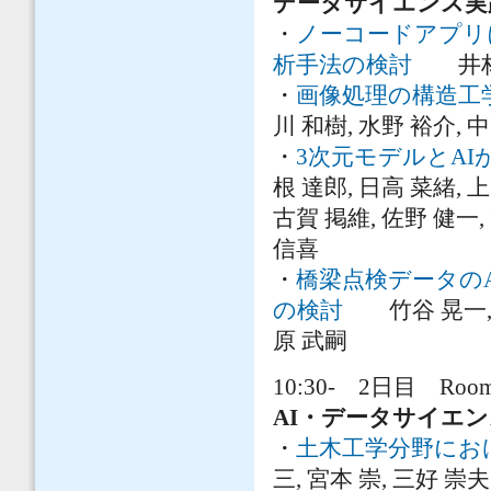
データサイエンス実
・
ノーコードアプリ
析手法の検討
井林 康
・
画像処理の構造工
川 和樹, 水野 裕介, 
・
3次元モデルとA
根 達郎, 日高 菜緒, 上
古賀 掲維, 佐野 健一,
信喜
・
橋梁点検データの
の検討
竹谷 晃一, 新保
原 武嗣
10:30- 2日目 Room
AI・データサイエ
・
土木工学分野にお
三, 宮本 崇, 三好 崇夫