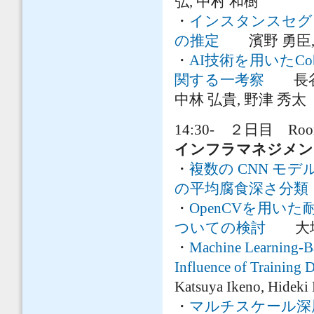
弘, 中村 和樹
・
インスタンスセグ
の推定
濱野 勇臣, 
・
AI技術を用いた
関する一考察
長谷部 
中林 弘貴, 野津 秀太
14:30- ２日目 Room
インフラマネジメ
・
複数の CNN 
の平均腐食深さ分類
・
OpenCVを用
ついての検討
大場 宏
・
Machine Learning-Ba
Influence of Training D
Katsuya Ikeno, Hideki
・
マルチスケール深