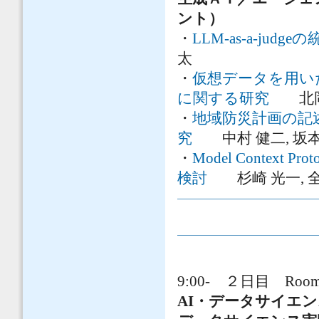
ント）
・
LLM-as-a-ju
太
・
仮想データを用い
に関する研究
北岡
・
地域防災計画の記
究
中村 健二, 坂本 
・
Model Contex
検討
杉崎 光一, 全 
9:00- ２日目 Room
AI・データサイエ