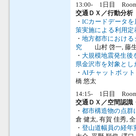
13:00- 1日目 Room 
交通ＤＸ／行動分析
・
ICカードデータ
策実施による利用定
・
地方都市における
究
山村 啓一, 藤生 
・
大規模地震発生後
県金沢市を対象とし
・
AIチャットボッ
橋 悠太
14:15- 1日目 Room 
交通ＤＸ／空間認識
・
都市構造物の点群に対
倉 健太, 有賀 佳秀, 
・
登山道幅員の経年変