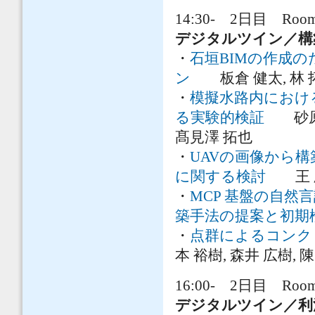
14:30- 2日目 Room 
デジタルツイン／
・
石垣BIMの作成
ン
板倉 健太, 林 拓
・
模擬水路内におけ
る実験的検証
砂原 啓
髙見澤 拓也
・
UAVの画像から
に関する検討
王 欣
・
MCP 基盤の自
築手法の提案と初期
・
点群によるコンク
本 裕樹, 森井 広樹, 陳
16:00- 2日目 Room 
デジタルツイン／