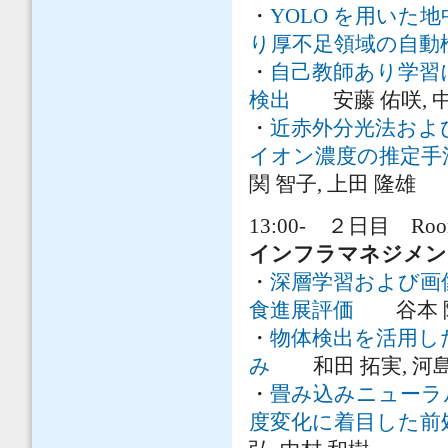
・
YOLO を用い
り厚不足領域の自動
・
自己教師あり学習
検出
安藤 佑咲, 中島
・
近赤外分光法およ
イオン濃度の推定手
関 智子, 上田 隆雄
13:00- ２日目 Room
インフラマネジメン
・
深層学習および画
食進展評価
谷本 陽介
・
物体検出を活用し
み
和田 拓実, 河島 
・
畳み込みニューラ
度変化に着目した前