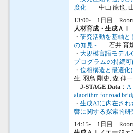
度化
中山 龍也, 山口
13:00- 1日目 Room 
人材育成・生成ＡＩ
・
研究活動を基軸とし
の知見 -
石井 育規, 
・
大規模言語モデルG
プログラムの持続可
・
位相構造と最適化
生, 羽鳥 剛史, 森 伸
J-STAGE Data
：
A 
algorithm for road brid
・
生成AIに内在さ
響に関する探索的研
14:15- 1日目 Room 
生成ＡＩ／エージェ