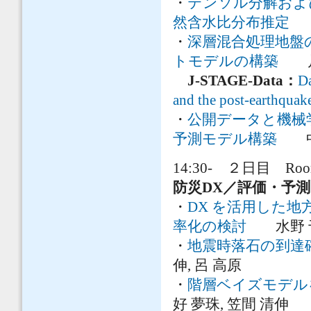
・
テンソル分解およ
然含水比分布推定
渡
・
深層混合処理地盤の
トモデルの構築
片山
J-STAGE-Data：
Da
and the post-earthquake
・
公開データと機械
予測モデル構築
中川
14:30- ２日目 Roo
防災DX／評価・予
・
DX を活用した
率化の検討
水野 千
・
地震時落石の到達
伸, 呂 高原
・
階層ベイズモデル
好 夢珠, 笠間 清伸