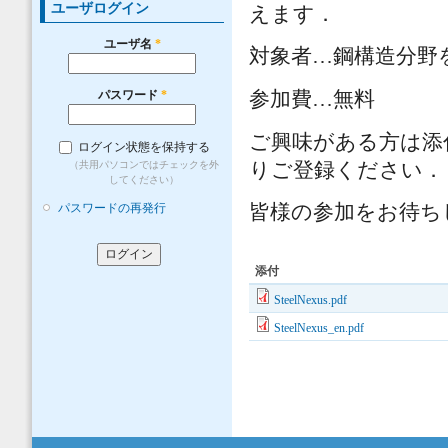
ユーザログイン
えます．
ユーザ名
*
対象者…鋼構造分野
参加費…無料
パスワード
*
ご興味がある方は添
ログイン状態を保持する
りご登録ください．
（共用パソコンではチェックを外
してください）
皆様の参加をお待ち
パスワードの再発行
添付
SteelNexus.pdf
SteelNexus_en.pdf