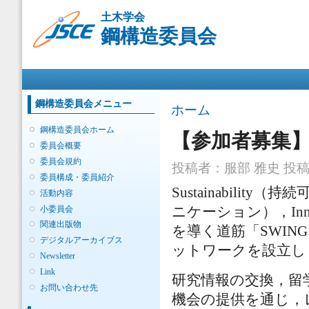
メ
土木学会
イ
鋼構造委員会
ン
コ
ン
メインメニュー
テ
ン
ツ
鋼構造委員会メニュー
現在地
ホーム
に
移
鋼構造委員会ホーム
【参加者募集
動
委員会概要
委員会規約
投稿者：
服部 雅史
投稿日
委員構成・委員紹介
Sustainability（
活動内容
小委員会
ニケーション），In
関連出版物
を導く道筋「SWING
デジタルアーカイブス
ットワークを設立し
Newsletter
Link
研究情報の交換，留
お問い合わせ先
機会の提供を通じ，