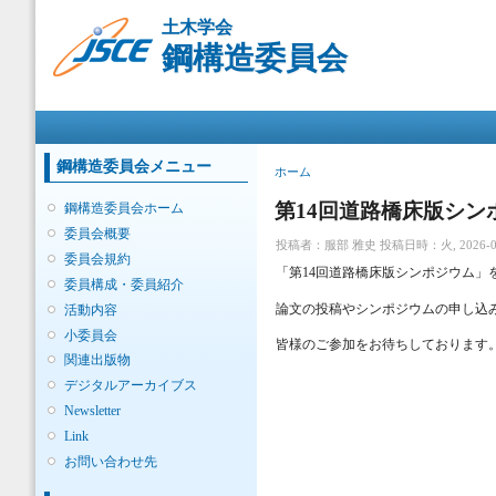
メ
土木学会
イ
鋼構造委員会
ン
コ
ン
メインメニュー
テ
ン
ツ
鋼構造委員会メニュー
現在地
ホーム
に
移
第14回道路橋床版シ
鋼構造委員会ホーム
動
委員会概要
投稿者：
服部 雅史
投稿日時：火, 2026-03-
委員会規約
「第14回道路橋床版シンポジウム」を
委員構成・委員紹介
論文の投稿やシンポジウムの申し込
活動内容
小委員会
皆様のご参加をお待ちしております
関連出版物
デジタルアーカイブス
Newsletter
Link
お問い合わせ先