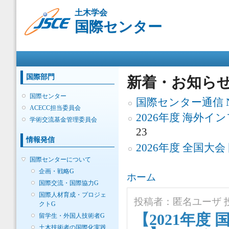
メ
土木学会
イ
国際センター
ン
コ
ン
メインメニュー
テ
ン
ツ
国際部門
新着・お知ら
に
移
国際センター
国際センター通信 No.
動
ACECC担当委員会
2026年度 海外
学術交流基金管理委員会
23
情報発信
2026年度 全国大
国際センターについて
企画・戦略G
現在地
ホーム
国際交流・国際協力G
国際人材育成・プロジェ
投稿者：
匿名ユーザ
投
クトG
【2021年度
留学生・外国人技術者G
土木技術者の国際化実践