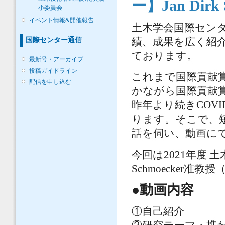
ー】Jan Dir
小委員会
イベント情報&開催報告
土木学会国際センタ
績、成果を広く紹
国際センター通信
ております。
最新号・アーカイブ
投稿ガイドライン
これまで国際貢献
配信を申し込む
かながら国際貢献
昨年より続きCOV
ります。そこで、
話を伺い、動画に
今回は2021年度 
Schmoecker
●動画内容
①自己紹介